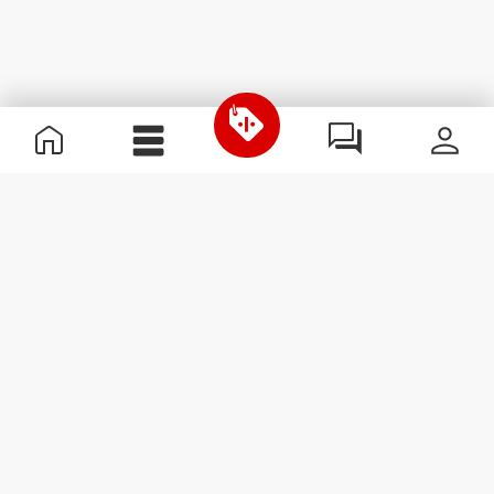
Nützliche Information
Schließe dich unserem Team an!
Werde Partner
AGB
Kundendienst
Newsletter abonnieren
Erhalte Neuigkeiten und
Angebote per E-Mail direkt in
dein Postfach.
Abonnieren
#ExceedYourself