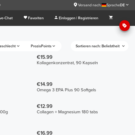
9
Versand nach:
Sprache
DE
ive-Chat
Favoriten
Einloggen | Registrieren
eschlecht
ProzisPoints
Sortieren nach: Beliebtheit
€15.99
Kollagenkonzentrat, 90 Kapseln
€14.99
Omega 3 EPA Plus 90 Softgels
€12.99
300g
Collagen + Magnesium 180 tabs
€16.99