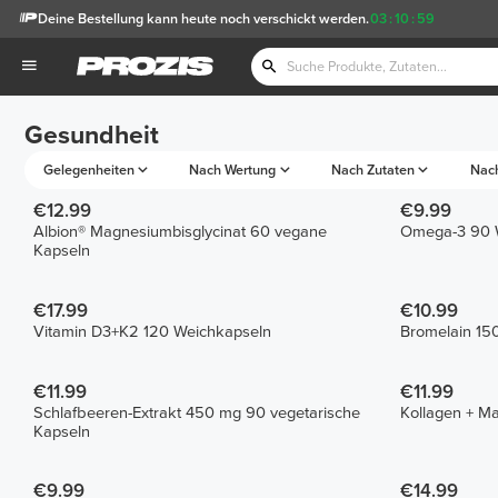
Deine Bestellung kann heute noch verschickt werden.
03
:
10
:
59
Gesundheit
Gelegenheiten
Nach Wertung
Nach Zutaten
Nac
€12.99
€9.99
Albion® Magnesiumbisglycinat 60 vegane
Omega-3 90 
Kapseln
€17.99
€10.99
Vitamin D3+K2 120 Weichkapseln
Bromelain 15
€11.99
€11.99
Schlafbeeren-Extrakt 450 mg 90 vegetarische
Kollagen + M
Kapseln
€9.99
€14.99