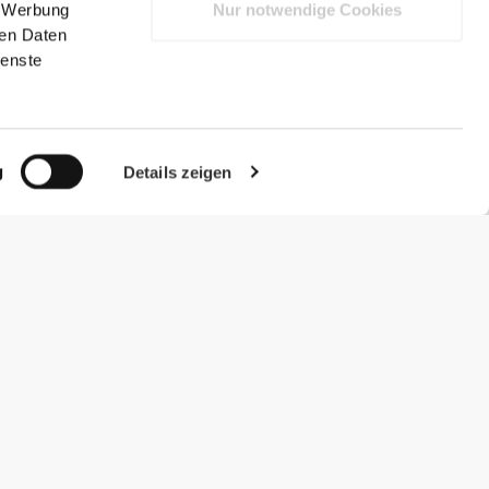
, Werbung
Nur notwendige Cookies
ren Daten
ienste
g
Details zeigen
#ExceedYourself