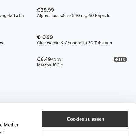
€29.99
vegetarische
Alpha-Liponsäure 540 mg 60 Kapseln
€10.99
ps
Glucosamin & Chondroitin 30 Tabletten
€6.49
35%
€9.99
Matcha 100 g
Cookies zulassen
le Medien
ir