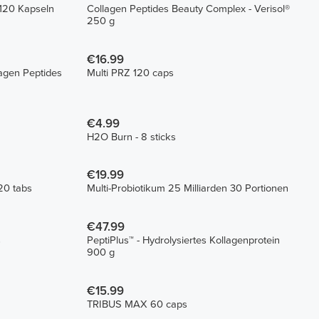
120 Kapseln
Collagen Peptides Beauty Complex - Verisol®
250 g
€16.99
agen Peptides
Multi PRZ 120 caps
€4.99
H2O Burn - 8 sticks
€19.99
20 tabs
Multi-Probiotikum 25 Milliarden 30 Portionen
€47.99
s
PeptiPlus™ - Hydrolysiertes Kollagenprotein
900 g
€15.99
TRIBUS MAX 60 caps