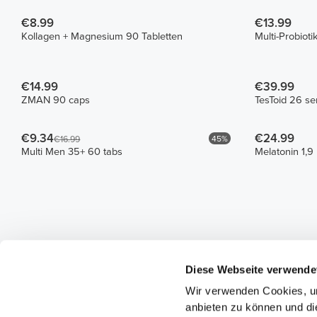
€8.99
€13.99
Kollagen + Magnesium 90 Tabletten
Multi-Probiot
€14.99
€39.99
ZMAN 90 caps
TesToid 26 se
€9.34
€24.99
45%
€16.99
Multi Men 35+ 60 tabs
Melatonin 1,9
Diese Webseite verwende
Wir verwenden Cookies, um
anbieten zu können und di