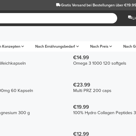
Gratis Versand
bei Bestellungen über €19.9
L
h Konzepten
Nach Ernährungsbedarf
Nach Preis
Nach G
€14.99
Weichkapseln
Omega 3 1000 120 softgels
€23.99
00mg 60 Kapseln
Multi PRZ 200 caps
€19.99
agnesium 300 g
100% Hydro Collagen Peptides 
€12.99