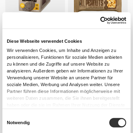
€29.99
€3.60
Protein Cookies - Thins (12
All Peanuts - Erdnussriegel
packs of 14)
mit dunkler Schokolade x 3
Diese Webseite verwendet Cookies
Wir verwenden Cookies, um Inhalte und Anzeigen zu
personalisieren, Funktionen für soziale Medien anbieten
zu können und die Zugriffe auf unsere Website zu
analysieren. Außerdem geben wir Informationen zu Ihrer
Verwendung unserer Website an unsere Partner für
soziale Medien, Werbung und Analysen weiter. Unsere
Partner führen diese Informationen möglicherweise mit
weiteren Daten zusammen, die Sie ihnen bereitgestellt
haben oder die sie im Rahmen Ihrer Nutzung der Dienste
€3.57
€3.57
gesammelt haben.
Einwilligungsauswahl
Peanut Choco Bar –
Peanut White Choco Bar –
Notwendig
Milchschokolade x3
Weiße Schokolade x3