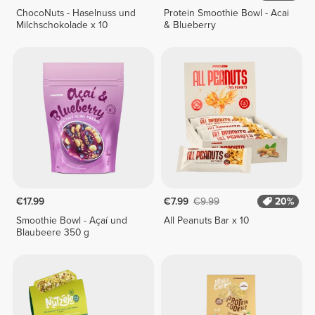
ChocoNuts - Haselnuss und
Protein Smoothie Bowl - Acai
Milchschokolade x 10
& Blueberry
€17.99
€7.99
€9.99
20%
Smoothie Bowl - Açaí und
All Peanuts Bar x 10
Blaubeere 350 g