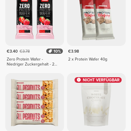
€3.40
€3.78
10%
€3.98
Zero Protein Wafer -
2 x Protein Wafer 40g
Niedriger Zuckergehalt - 2
Riegel
NICHT VERFÜGBAR