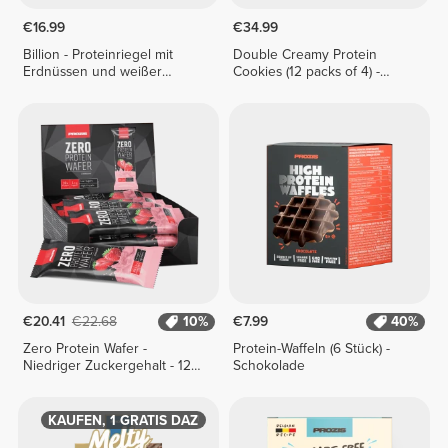
€16.99
€34.99
Billion - Proteinriegel mit
Double Creamy Protein
Erdnüssen und weißer
Cookies (12 packs of 4) -
Schokolade x 9
Chocolate & Hazelnut Cream
€20.41
€22.68
10%
€7.99
40%
Zero Protein Wafer -
Protein-Waffeln (6 Stück) -
Niedriger Zuckergehalt - 12
Schokolade
Riegel
1 KAUFEN, 1 GRATIS DAZU