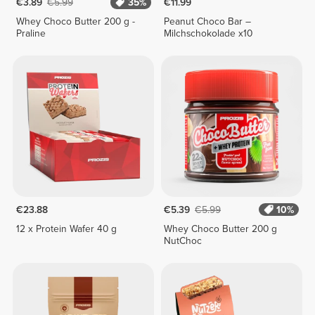
€3.89
€5.99
35%
€11.99
Whey Choco Butter 200 g -
Peanut Choco Bar –
Praline
Milchschokolade x10
€23.88
€5.39
€5.99
10%
12 x Protein Wafer 40 g
Whey Choco Butter 200 g
NutChoc