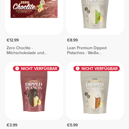
€12.99
€8.99
Zero Choclite -
Lean Premium Dipped
Milchschokolade und
Pistachios - Weiße
Haselnusscreme - 8 Riegel
Schokolade 100 g
NICHT VERFÜGBAR
NICHT VERFÜGBAR
€3.99
€5.99