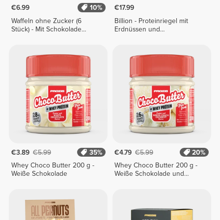
€6.99
10%
€17.99
Waffeln ohne Zucker (6
Billion - Proteinriegel mit
Stück) - Mit Schokolade
Erdnüssen und
überzogen
Goldschokolade x 9
€3.89
€5.99
35%
€4.79
€5.99
20%
Whey Choco Butter 200 g -
Whey Choco Butter 200 g -
Weiße Schokolade
Weiße Schokolade und
Kokosnuss