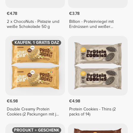
€4.78
€3.78
2 x ChocoNuts - Pistazie und
Billion - Proteinriegel mit
weiße Schokolade 50 g
Erdnüssen und weißer
Schokolade x 2
2 KAUFEN, 1 GRATIS DAZU
€6.98
€4.98
Double Creamy Protein
Protein Cookies - Thins (2
Cookies (2 Packungen mit je
packs of 14)
4 Stück) - Haselnusscreme
und weiße Schokolade
PRODUKT + GESCHENK