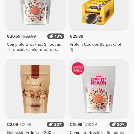
€20.69
€22.99
10%
€29.88
Complete Breakfast Smoothie
Protein Cookies (12 packs of
- Frühstückshafer und rote
4)
Früchte 400 g
€2.09
€2.99
30%
€15.99
€19.99
20%
Gehackte Erdnüsse 200 g
Complete Breakfast Smoothie