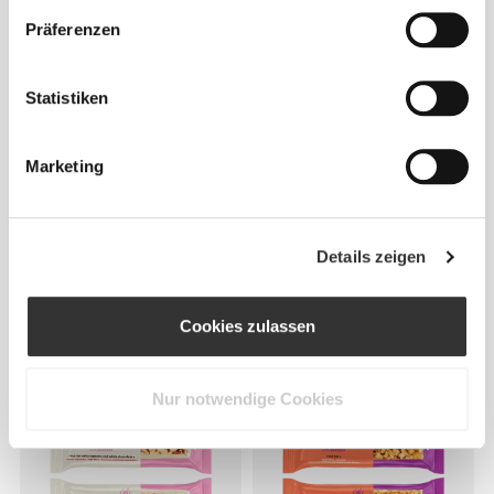
Präferenzen
Statistiken
Marketing
€6.98
€4.47
Details zeigen
Golden Protein Cookies -
Nutzer Bar - Cashew und
Thins (2 packs of 14)
Himbeere x 3
Cookies zulassen
2 KAUFEN, 1 GRATIS DAZU
Nur notwendige Cookies