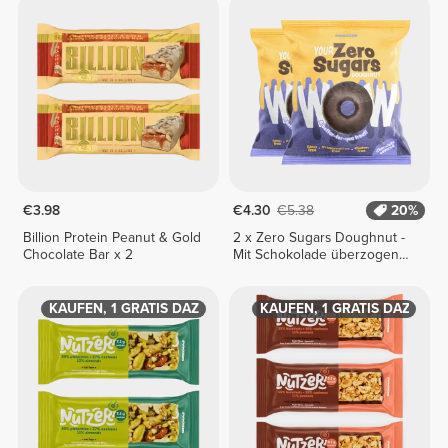
€3.98
€4.30
€5.38
20%
Billion Protein Peanut & Gold
2 x Zero Sugars Doughnut -
Chocolate Bar x 2
Mit Schokolade überzogen
50g
3 KAUFEN, 1 GRATIS DAZU
2 KAUFEN, 1 GRATIS DAZU