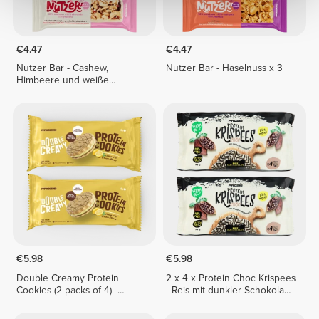
€4.47
€4.47
Nutzer Bar - Cashew,
Nutzer Bar - Haselnuss x 3
Himbeere und weiße
Schokolade x 3
€5.98
€5.98
Double Creamy Protein
2 x 4 x Protein Choc Krispees
Cookies (2 packs of 4) -
- Reis mit dunkler Schokolade
Lemon Pie Cream
24 g