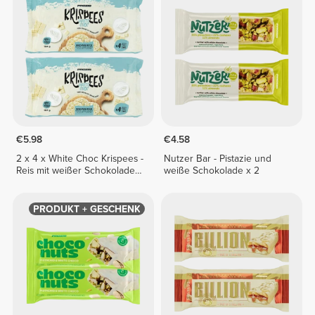
€5.98
€4.58
2 x 4 x White Choc Krispees -
Nutzer Bar - Pistazie und
Reis mit weißer Schokolade
weiße Schokolade x 2
und Joghurt-Aroma 26 g
PRODUKT + GESCHENK