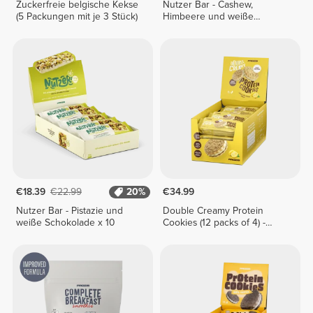
Zuckerfreie belgische Kekse
Nutzer Bar - Cashew,
(5 Packungen mit je 3 Stück)
Himbeere und weiße
Schokolade x 10
€18.39
€22.99
20%
€34.99
Nutzer Bar - Pistazie und
Double Creamy Protein
weiße Schokolade x 10
Cookies (12 packs of 4) -
Lemon Pie Cream