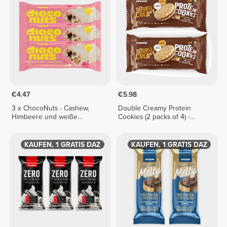
€4.47
€5.98
3 x ChocoNuts - Cashew,
Double Creamy Protein
Himbeere und weiße
Cookies (2 packs of 4) -
Schokolade 50 g
Chocolate & Hazelnut Cream
1 KAUFEN, 1 GRATIS DAZU
1 KAUFEN, 1 GRATIS DAZU