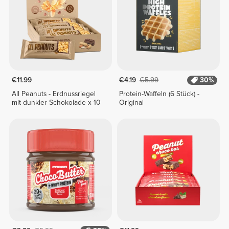
€11.99
€4.19
€5.99
30%
All Peanuts - Erdnussriegel
Protein-Waffeln (6 Stück) -
mit dunkler Schokolade x 10
Original