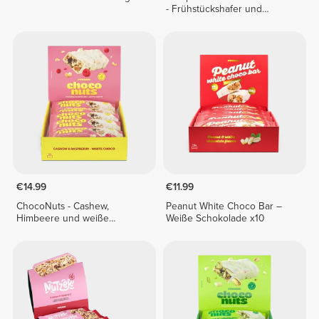
- Frühstückshafer und
Früchte + Gemüse 400 g
€14.99
€11.99
ChocoNuts - Cashew,
Peanut White Choco Bar –
Himbeere und weiße
Weiße Schokolade x10
Schokolade x 10