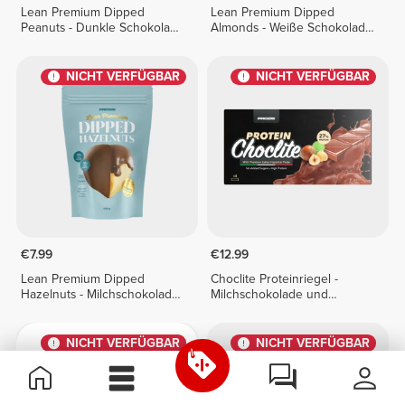
Lean Premium Dipped
Lean Premium Dipped
Peanuts - Dunkle Schokolade
Almonds - Weiße Schokolade
100 g
100 g
NICHT VERFÜGBAR
NICHT VERFÜGBAR
€7.99
€12.99
Lean Premium Dipped
Choclite Proteinriegel -
Hazelnuts - Milchschokolade
Milchschokolade und
100 g
Haselnusscreme - 8 Riegel
NICHT VERFÜGBAR
NICHT VERFÜGBAR