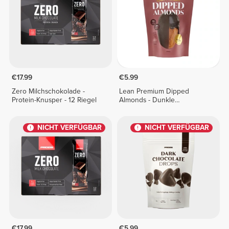
€17.99
€5.99
Zero Milchschokolade -
Lean Premium Dipped
Protein-Knusper - 12 Riegel
Almonds - Dunkle
Schokolade 100 g
NICHT VERFÜGBAR
NICHT VERFÜGBAR
€17.99
€5.99