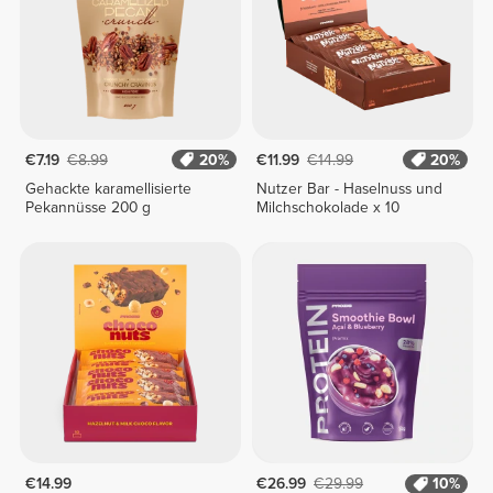
€7.19
€8.99
20%
€11.99
€14.99
20%
Gehackte karamellisierte
Nutzer Bar - Haselnuss und
Pekannüsse 200 g
Milchschokolade x 10
€14.99
€26.99
€29.99
10%