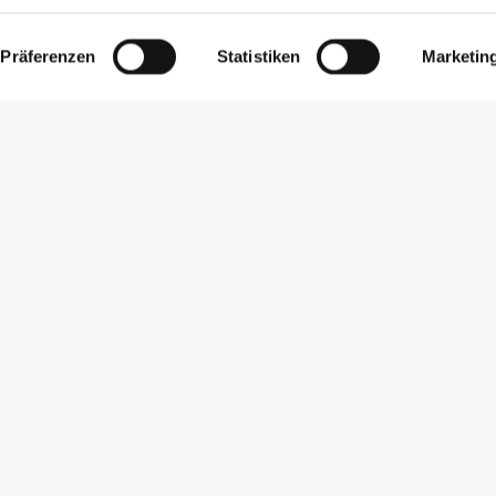
Präferenzen
Statistiken
Marketin
Newsletter abonnieren
Erhalte Neuigkeiten und Angebote per E-Mail direkt in dein
Postfach.
Abonnieren