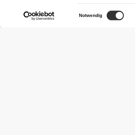
Einwilligungsauswahl
Notwendig
Nützliche Information
Schließe dich unserem Team an!
Werde Partner
AGB
Kundendienst
Versandmöglichkeiten