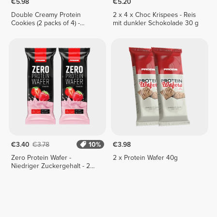
€5.98
€5.20
Double Creamy Protein
2 x 4 x Choc Krispees - Reis
Cookies (2 packs of 4) -
mit dunkler Schokolade 30 g
Chocolate & Hazelnut Cream
€3.40
€3.78
10%
€3.98
Zero Protein Wafer -
2 x Protein Wafer 40g
Niedriger Zuckergehalt - 2
Riegel