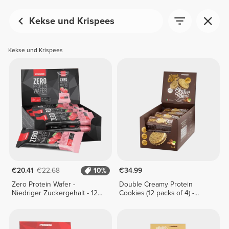
Kekse und Krispees
Kekse und Krispees
€20.41
€22.68
10%
€34.99
Zero Protein Wafer -
Double Creamy Protein
Niedriger Zuckergehalt - 12
Cookies (12 packs of 4) -
Riegel
Chocolate & Hazelnut Cream