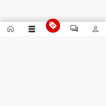
Nützliche Information
Schließe dich unserem Team an!
Werde Partner
AGB
Kundendienst
Newsletter abonnieren
Erhalte Neuigkeiten und
Angebote per E-Mail direkt in
dein Postfach.
Abonnieren
#ExceedYourself