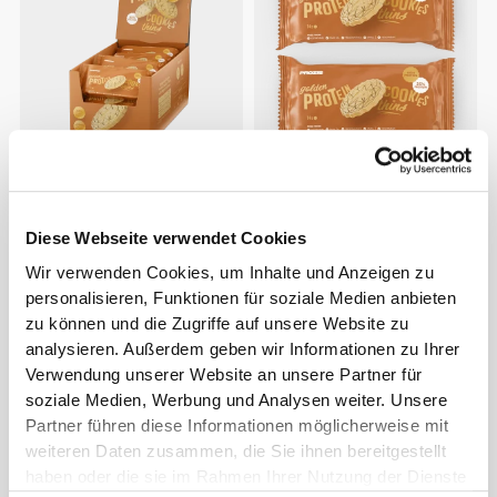
€41.88
€6.98
Golden Protein Cookies -
Golden Protein Cookies -
Thins (12 packs of 14)
Thins (2 packs of 14)
Diese Webseite verwendet Cookies
Wir verwenden Cookies, um Inhalte und Anzeigen zu
personalisieren, Funktionen für soziale Medien anbieten
zu können und die Zugriffe auf unsere Website zu
analysieren. Außerdem geben wir Informationen zu Ihrer
Verwendung unserer Website an unsere Partner für
soziale Medien, Werbung und Analysen weiter. Unsere
Partner führen diese Informationen möglicherweise mit
weiteren Daten zusammen, die Sie ihnen bereitgestellt
haben oder die sie im Rahmen Ihrer Nutzung der Dienste