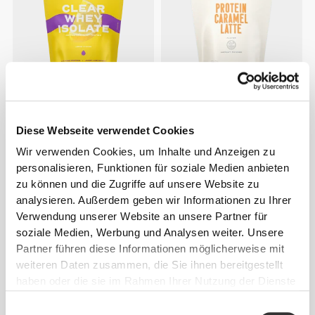
€39.99
€23.79
€27.99
15%
Clear Whey Isolate - Zitrone
Protein-Karamell-Latte 400 g
Diese Webseite verwendet Cookies
500 g
Wir verwenden Cookies, um Inhalte und Anzeigen zu
personalisieren, Funktionen für soziale Medien anbieten
zu können und die Zugriffe auf unsere Website zu
analysieren. Außerdem geben wir Informationen zu Ihrer
Verwendung unserer Website an unsere Partner für
soziale Medien, Werbung und Analysen weiter. Unsere
Partner führen diese Informationen möglicherweise mit
weiteren Daten zusammen, die Sie ihnen bereitgestellt
haben oder die sie im Rahmen Ihrer Nutzung der Dienste
gesammelt haben.
Einwilligungsauswahl