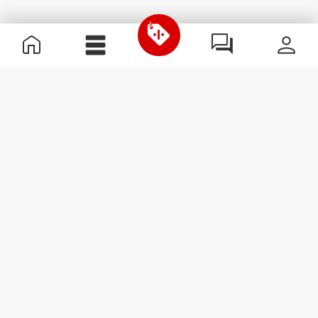
Nützliche Information
Schließe dich unserem Team an!
Werde Partner
AGB
Kundendienst
Newsletter abonnieren
Erhalte Neuigkeiten und
Angebote per E-Mail direkt in
dein Postfach.
Abonnieren
#ExceedYourself