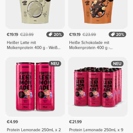
€19.19
€23.99
20%
€19.19
€23.99
20%
Heißer Latte mit
Heiße Schokolade mit
Molkenprotein 400 g - Weiße
Molkenprotein 400 g -
Schokolade
Haselnuss
NEU
NEU
€4.99
€21.99
Protein Lemonade 250mL x 2
Protein Lemonade 250mL x 9