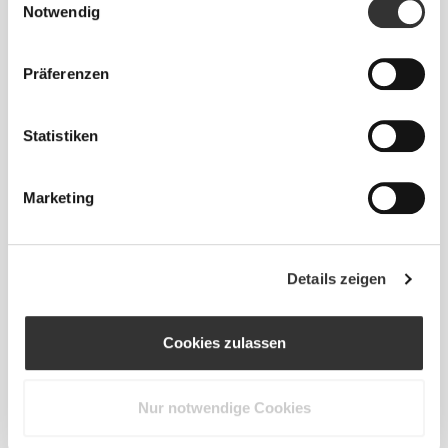
€39.99
€22.39
€27.99
20%
Notwendig
Clear Whey Isolate - Cola 500
Protein-Haselnuss-Latte 400
g
g
Präferenzen
Statistiken
Marketing
Details zeigen
€23.79
€27.99
15%
€23.79
€27.99
15%
Protein-Cappuccino - Extra
Protein-Karamell-Latte - Extra
Koffein 400 g
Koffein 400 g
Cookies zulassen
Nur notwendige Cookies