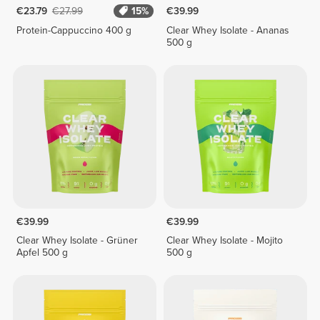
€23.79
€27.99
15%
€39.99
Protein-Cappuccino 400 g
Clear Whey Isolate - Ananas
500 g
€39.99
€39.99
Clear Whey Isolate - Grüner
Clear Whey Isolate - Mojito
Apfel 500 g
500 g