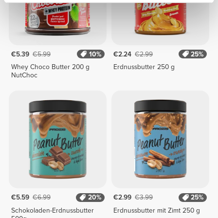
€5.39
€5.99
10%
€2.24
€2.99
25%
Whey Choco Butter 200 g
Erdnussbutter 250 g
NutChoc
€5.59
€6.99
20%
€2.99
€3.99
25%
Schokoladen-Erdnussbutter
Erdnussbutter mit Zimt 250 g