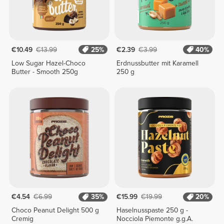
€10.49
€13.99
25%
€2.39
€3.99
40%
Low Sugar Hazel-Choco
Erdnussbutter mit Karamell
Butter - Smooth 250g
250 g
€4.54
€6.99
35%
€15.99
€19.99
20%
Choco Peanut Delight 500 g
Haselnusspaste 250 g -
Cremig
Nocciola Piemonte g.g.A.