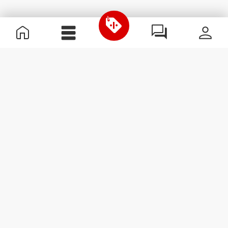
Nützliche Information
Schließe dich unserem Team an!
Werde Partner
AGB
Kundendienst
Newsletter abonnieren
Erhalte Neuigkeiten und
Angebote per E-Mail direkt in
dein Postfach.
Abonnieren
#ExceedYourself