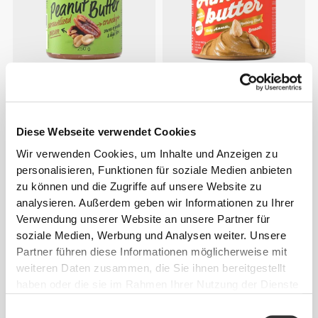
€2.99
€3.99
25%
€9.74
€12.99
25%
Erdnussbutter mit
Mandelcreme 500 g
karamellisierten Pekannüssen
250 g
Diese Webseite verwendet Cookies
Wir verwenden Cookies, um Inhalte und Anzeigen zu
personalisieren, Funktionen für soziale Medien anbieten
zu können und die Zugriffe auf unsere Website zu
analysieren. Außerdem geben wir Informationen zu Ihrer
Verwendung unserer Website an unsere Partner für
soziale Medien, Werbung und Analysen weiter. Unsere
Partner führen diese Informationen möglicherweise mit
weiteren Daten zusammen, die Sie ihnen bereitgestellt
haben oder die sie im Rahmen Ihrer Nutzung der Dienste
€5.59
€7.99
30%
€5.99
€9.99
40%
gesammelt haben.
Einwilligungsauswahl
Erdnussbutter mit
Haselnusscreme und