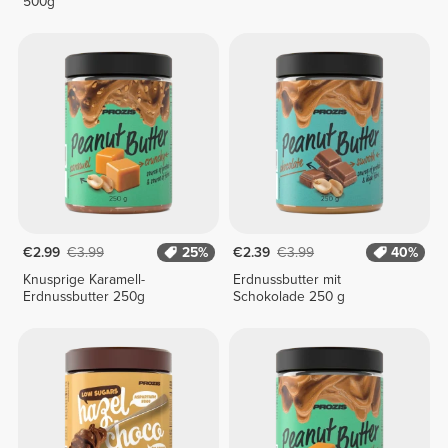
500g
€2.99
€3.99
25%
€2.39
€3.99
40%
Knusprige Karamell-
Erdnussbutter mit
Erdnussbutter 250g
Schokolade 250 g