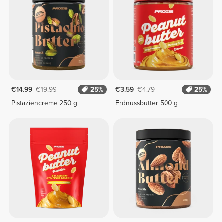
€14.99
€19.99
25%
€3.59
€4.79
25%
Pistaziencreme 250 g
Erdnussbutter 500 g