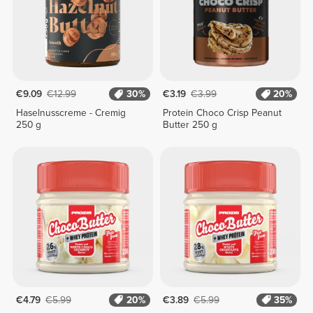
€9.09
€12.99
30%
€3.19
€3.99
20%
Haselnusscreme - Cremig
Protein Choco Crisp Peanut
250 g
Butter 250 g
€4.79
€5.99
20%
€3.89
€5.99
35%