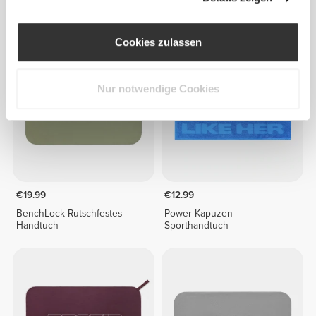
IronMode EY Sporthandtuch
Athleisure Sporthandtuch
Cookies zulassen
Nur notwendige Cookies
€19.99
€12.99
BenchLock Rutschfestes
Power Kapuzen-
Handtuch
Sporthandtuch