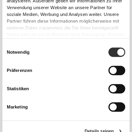
analysieren. Außerdem geben wir Informationen zu Ihrer
Verwendung unserer Website an unsere Partner für
soziale Medien, Werbung und Analysen weiter. Unsere
Partner führen diese Informationen möglicherweise mit
weiteren Daten zusammen, die Sie ihnen bereitgestellt
haben oder die sie im Rahmen Ihrer Nutzung der Dienste
gesammelt haben.
€12.99
€16.99
Einwilligungsauswahl
Notwendig
SoulSkin Kapuzen-
Workout Mikrofaser-
Sporthandtuch
Handtuch - Grau
Präferenzen
Statistiken
Marketing
Details zeigen
€12.99
€9.99