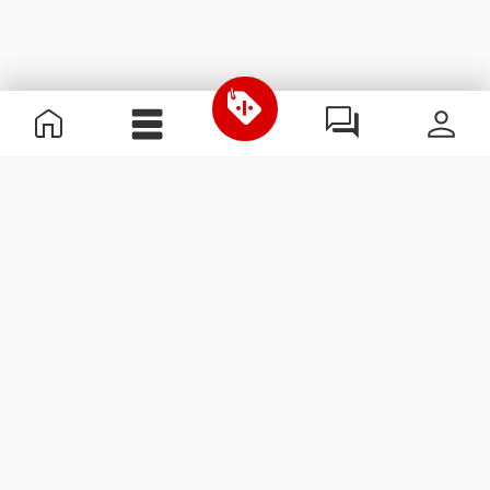
Nützliche Information
Schließe dich unserem Team an!
Werde Partner
AGB
Kundendienst
Newsletter abonnieren
Erhalte Neuigkeiten und
Angebote per E-Mail direkt in
dein Postfach.
Abonnieren
#ExceedYourself