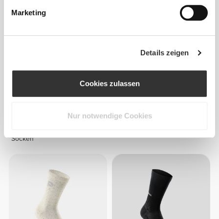
Marketing
Details zeigen
Cookies zulassen
Nur notwendige Cookies
€7.99
€7.99
FlowLux Ribbed Crew
GymPro Crew Socken
Socken