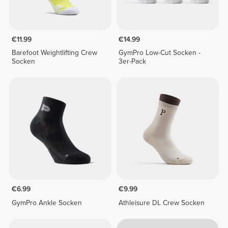
€11.99
€14.99
Barefoot Weightlifting Crew
GymPro Low-Cut Socken -
Socken
3er-Pack
€6.99
€9.99
GymPro Ankle Socken
Athleisure DL Crew Socken