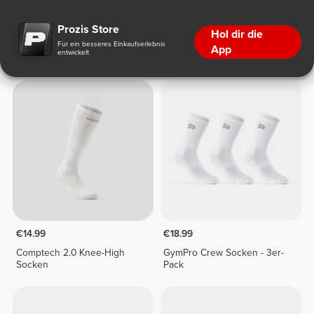
Sportsocken
Prozis Store
Hol dir die
Für ein besseres Einkaufserlebnis
App
entwickelt
Sportsocken
€14.99
€18.99
Comptech 2.0 Knee-High
GymPro Crew Socken - 3er-
Socken
Pack