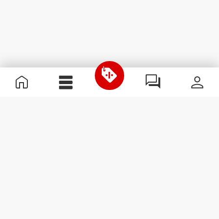
Nützliche Information
Schließe dich unserem Team an!
Werde Partner
AGB
Kundendienst
Newsletter abonnieren
Erhalte Neuigkeiten und
Angebote per E-Mail direkt in
dein Postfach.