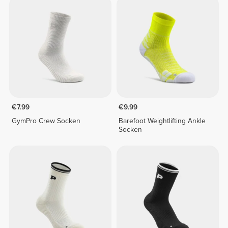
€7.99
€9.99
GymPro Crew Socken
Barefoot Weightlifting Ankle
Socken