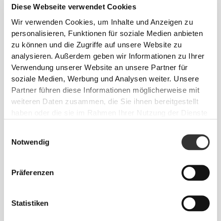
Diese Webseite verwendet Cookies
Wir verwenden Cookies, um Inhalte und Anzeigen zu
personalisieren, Funktionen für soziale Medien anbieten
zu können und die Zugriffe auf unsere Website zu
€14.99
€18.99
analysieren. Außerdem geben wir Informationen zu Ihrer
Barefoot Weightlifting Knee-
GymPro Crew Socken - 3er-
Verwendung unserer Website an unsere Partner für
High Socken
Pack
soziale Medien, Werbung und Analysen weiter. Unsere
Partner führen diese Informationen möglicherweise mit
weiteren Daten zusammen, die Sie ihnen bereitgestellt
haben oder die sie im Rahmen Ihrer Nutzung der Dienste
gesammelt haben.
Einwilligungsauswahl
Notwendig
Präferenzen
€7.99
€7.99
Statistiken
GymPro Crew Socken
FlowLux Ribbed Crew
Socken