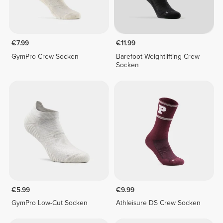
€7.99
€11.99
GymPro Crew Socken
Barefoot Weightlifting Crew
Socken
€5.99
€9.99
GymPro Low-Cut Socken
Athleisure DS Crew Socken