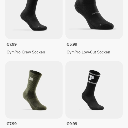
€7.99
€5.99
GymPro Crew Socken
GymPro Low-Cut Socken
€7.99
€9.99