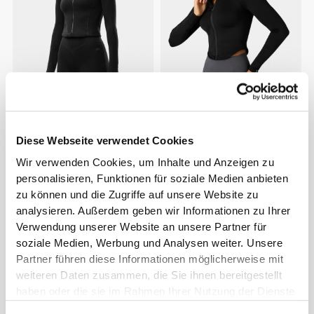
€64.99
€89.99
Jacke Elite
Jacke Athleisure
Diese Webseite verwendet Cookies
Wir verwenden Cookies, um Inhalte und Anzeigen zu
personalisieren, Funktionen für soziale Medien anbieten
zu können und die Zugriffe auf unsere Website zu
analysieren. Außerdem geben wir Informationen zu Ihrer
Verwendung unserer Website an unsere Partner für
soziale Medien, Werbung und Analysen weiter. Unsere
Partner führen diese Informationen möglicherweise mit
weiteren Daten zusammen, die Sie ihnen bereitgestellt
haben oder die sie im Rahmen Ihrer Nutzung der Dienste
gesammelt haben.
€59.99
€59.99