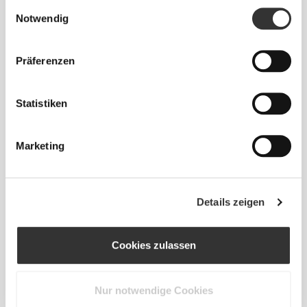
Einwilligungsauswahl
Athleisure P Kapuzenpullover
Athleisure P Kapuzenpullover
Notwendig
mit Reißverschluss
mit Reißverschluss
Präferenzen
Statistiken
Marketing
€24.00
€47.99
50%
Details zeigen
Jacke Speed Queen
Cookies zulassen
Nur notwendige Cookies