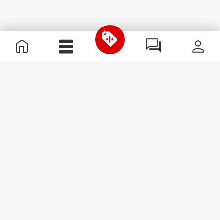
Nützliche Information
Schließe dich unserem Team an!
Werde Partner
AGB
Kundendienst
Newsletter abonnieren
Erhalte Neuigkeiten und
Angebote per E-Mail direkt in
dein Postfach.
Abonnieren
#ExceedYourself