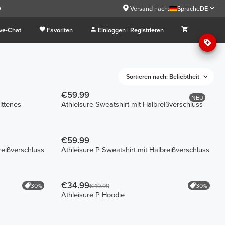
9
Versand nach:
Sprache
DE
ive-Chat
Favoriten
Einloggen | Registrieren
Sortieren nach: Beliebtheit
€59.99
NEU
ittenes
Athleisure Sweatshirt mit Halbreißverschluss
€59.99
reißverschluss
Athleisure P Sweatshirt mit Halbreißverschluss
€34.99
30%
30%
€49.99
Athleisure P Hoodie