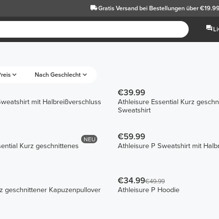
Gratis Versand
bei Bestellungen über €19.9
L
reis
Nach Geschlecht
€39.99
Sweatshirt mit Halbreißverschluss
Athleisure Essential Kurz geschn
Sweatshirt
€59.99
NEU
sential Kurz geschnittenes
Athleisure P Sweatshirt mit Halb
€34.99
€49.99
z geschnittener Kapuzenpullover
Athleisure P Hoodie