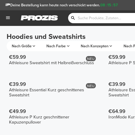
Deine Bestellung kann heute noch verschickt werden.
08
:
15
:
57
Hoodies und Sweatshirts
Nach Größe
Nach Farbe
Nach Konzepten
Nach P
€59.99
€59.99
NEU
Athleisure Sweatshirt mit Halbreißverschluss
Athleisure P 
€39.99
€39.99
NEU
Athleisure Essential Kurz geschnittenes
Athleisure Es
Sweatshirt
Sweatshirt
€49.99
€64.99
Athleisure P Kurz geschnittener
IronMode Kur
Kapuzenpullover