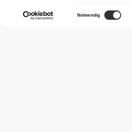
Einwilligungsauswahl
Notwendig
Nützliche Information
Schließe dich unserem Team an!
Werde Partner
AGB
Kundendienst
Versandmöglichkeiten