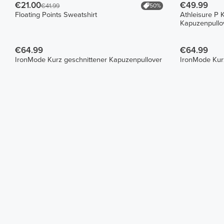
€21.00
€49.99
50%
€41.99
Floating Points Sweatshirt
Athleisure P 
Kapuzenpullo
€64.99
€64.99
IronMode Kurz geschnittener Kapuzenpullover
IronMode Kur