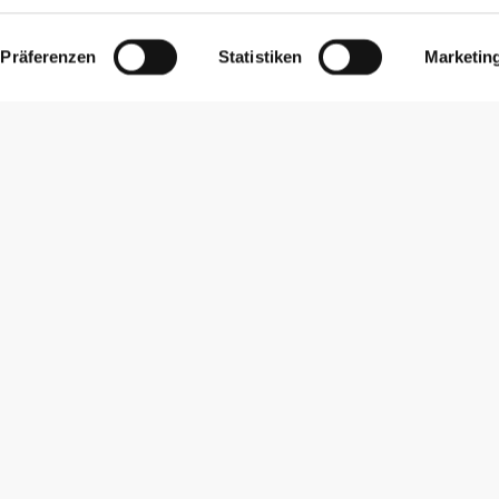
Präferenzen
Statistiken
Marketin
Newsletter abonnieren
Erhalte Neuigkeiten und Angebote per E-Mail direkt in dein
Postfach.
Abonnieren