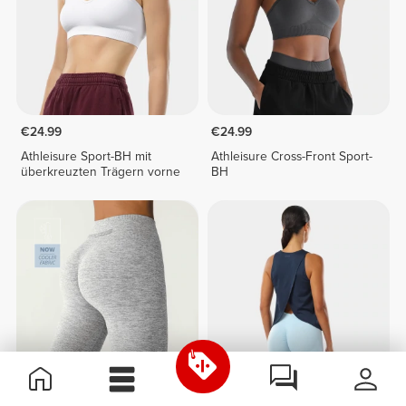
€24.99
€24.99
Athleisure Sport-BH mit
Athleisure Cross-Front Sport-
überkreuzten Trägern vorne
BH
€34.99
€19.99