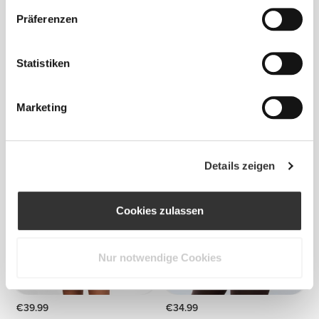
Präferenzen
Statistiken
Marketing
€29.99
€19.99
Athleisure Aero Sport-BH
Athleisure Crossover Tanktop
Details zeigen
Cookies zulassen
Nur notwendige Cookies
€39.99
€34.99