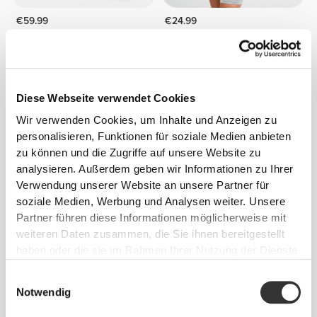
€59.99
€24.99
Jumpsuit Athleisure
Athleisure P Oversized T-
Shirt
NEU
Diese Webseite verwendet Cookies
Wir verwenden Cookies, um Inhalte und Anzeigen zu
personalisieren, Funktionen für soziale Medien anbieten
zu können und die Zugriffe auf unsere Website zu
analysieren. Außerdem geben wir Informationen zu Ihrer
Verwendung unserer Website an unsere Partner für
soziale Medien, Werbung und Analysen weiter. Unsere
Partner führen diese Informationen möglicherweise mit
€29.99
€29.99
weiteren Daten zusammen, die Sie ihnen bereitgestellt
Athleisure Aero Sport-BH
Athleisure Core Sport-BH
haben oder die sie im Rahmen Ihrer Nutzung der Dienste
gesammelt haben.
Einwilligungsauswahl
Notwendig