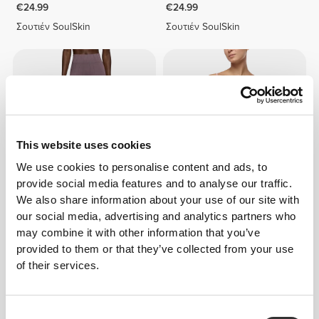
€24.99
€24.99
Σουτιέν SoulSkin
Σουτιέν SoulSkin
This website uses cookies
We use cookies to personalise content and ads, to
provide social media features and to analyse our traffic.
We also share information about your use of our site with
€20.00
€39.99
50%
€17.50
€34.99
50%
our social media, advertising and analytics partners who
Crazy Comfortable
Αμάνικο Μπλουζάκι Wellness
may combine it with other information that you’ve
Παντελόνια Κανονικής
Retreat
Μέσης
provided to them or that they’ve collected from your use
of their services.
Consent