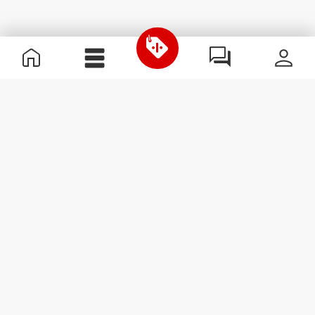
Χρήσιμες Πληροφορίες
Γίνε μέλος της ομάδας μας
Γίνε Συνεργάτης
Όροι & Προϋποθέσεις
Εξυπηρέτηση Πελατών
Εγγραφείτε στο Newsletter
Λάβετε νέα και προσφορές
στο email σας.
Εγγραφή
#ExceedYourself