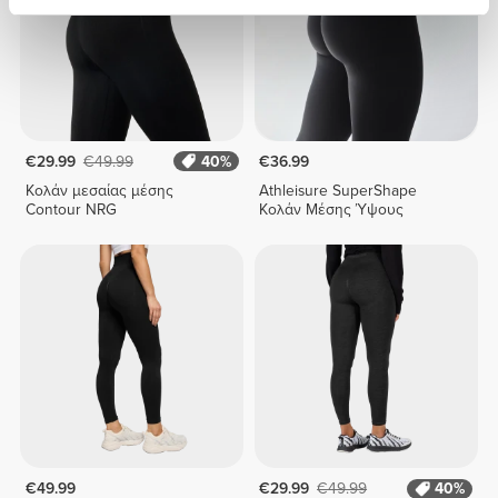
€29.99
€49.99
40%
€36.99
Κολάν μεσαίας μέσης
Athleisure SuperShape
Contour NRG
Κολάν Μέσης Ύψους
€49.99
€29.99
€49.99
40%