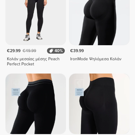
€29.99
€49.99
40%
€39.99
Κολάν μεσαίας μέσης Peach
IronMode Ψηλόμεσα Κολάν
Perfect Pocket