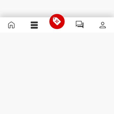
Χρήσιμες Πληροφορίες
Γίνε μέλος της ομάδας μας
Γίνε Συνεργάτης
Όροι & Προϋποθέσεις
Εξυπηρέτηση Πελατών
Εγγραφείτε στο Newsletter
Λάβετε νέα και προσφορές
στο email σας.
Εγγραφή
#ExceedYourself