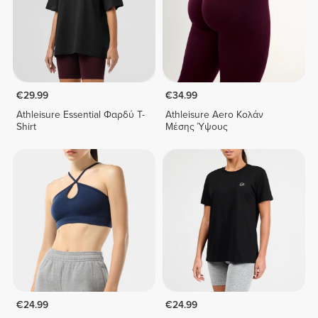
€29.99
€34.99
Athleisure Essential Φαρδύ T-
Athleisure Aero Κολάν
Shirt
Μέσης Ύψους
€24.99
€24.99