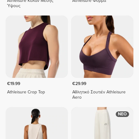
Athleisure Κολάν Μέσης
Athleisure Φόρμα
Ύψους
€19.99
€29.99
Athleisure Crop Top
Αθλητικό Σουτιέν Athleisure
Aero
ΝΕΟ