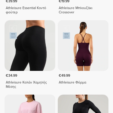
€39.99
€19.99
Athleisure Essential Κοντό
Athleisure Μπλουζάκι
φούτερ
Crossover
€34.99
€49.99
Athleisure Κολάν Χαμηλής
Athleisure Φόρμα
Μέσης