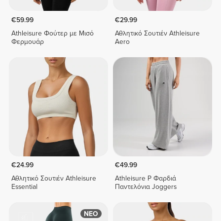
€59.99
€29.99
Athleisure Φούτερ με Μισό
Αθλητικό Σουτιέν Athleisure
Φερμουάρ
Aero
€24.99
€49.99
Αθλητικό Σουτιέν Athleisure
Athleisure P Φαρδιά
Essential
Παντελόνια Joggers
ΝΕΟ