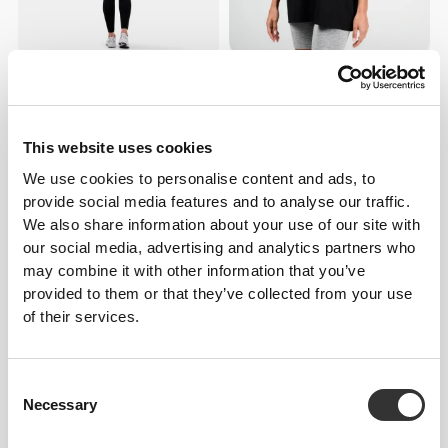
€59.99
€24.99
Ολόσωμη φόρμα Athleisure
Athleisure P Φαρδύ T-Shirt
This website uses cookies
ΝΕΟ
We use cookies to personalise content and ads, to
provide social media features and to analyse our traffic.
We also share information about your use of our site with
our social media, advertising and analytics partners who
may combine it with other information that you’ve
provided to them or that they’ve collected from your use
of their services.
€29.99
€29.99
Consent
Αθλητικό Σουτιέν Athleisure
Αθλητικό Σουτιέν Athleisure
Aero
Core
Necessary
Selection