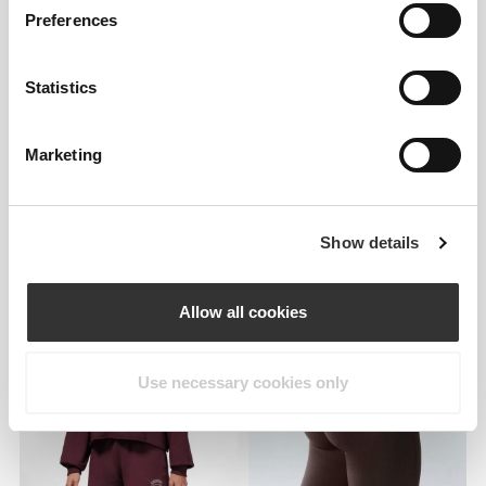
Preferences
Statistics
Marketing
€29.99
€19.99
Show details
Αθλητικό Σουτιέν Athleisure
Athleisure Μπλουζάκι
Aero
Crossover
Allow all cookies
Use necessary cookies only