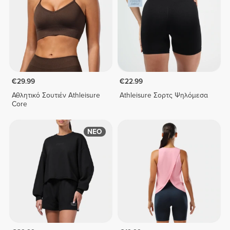
€29.99
€22.99
Αθλητικό Σουτιέν Athleisure
Athleisure Σορτς Ψηλόμεσα
Core
ΝΕΟ