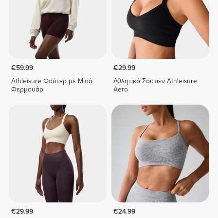
€59.99
€29.99
Athleisure Φούτερ με Μισό
Αθλητικό Σουτιέν Athleisure
Φερμουάρ
Aero
€29.99
€24.99