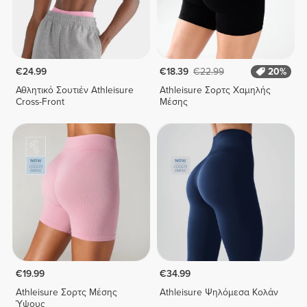
€24.99
€18.39
€22.99
20%
Αθλητικό Σουτιέν Athleisure
Athleisure Σορτς Χαμηλής
Cross-Front
Μέσης
€19.99
€34.99
Athleisure Σορτς Μέσης
Athleisure Ψηλόμεσα Κολάν
Ύψους