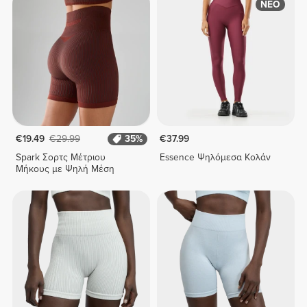
ΝΕΟ
€19.49
€29.99
35%
€37.99
Spark Σορτς Μέτριου
Essence Ψηλόμεσα Κολάν
Μήκους με Ψηλή Μέση