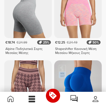
€18.74
€24.99
25%
€12.25
€24.49
50%
Alpine Ποδηλατικά Σορτς
Shapeshifter Κανονική Μέση
Μεσαίας Μέσης
Μεσαίου Μήκους Σορτς