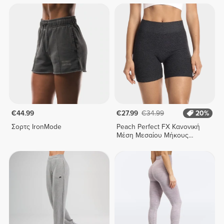
€44.99
€27.99
€34.99
20%
Σορτς IronMode
Peach Perfect FX Κανονική
Μέση Μεσαίου Μήκους
Σορτς