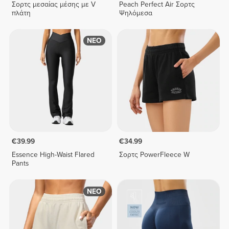
Σορτς μεσαίας μέσης με V
Peach Perfect Air Σορτς
πλάτη
Ψηλόμεσα
ΝΕΟ
€39.99
€34.99
Essence High-Waist Flared
Σορτς PowerFleece W
Pants
ΝΕΟ