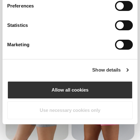
Preferences
Statistics
Marketing
€29.99
€20.99
€34.99
40%
Peach Perfect Σορτς Μέτριου
Peach Perfect FX Cotton
Μήκους με Ψηλή Μέση
Κανονική Μέση Μεσαίου
Show details
Μήκους Σορτς
Allow all cookies
Use necessary cookies only