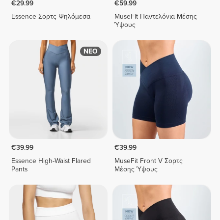
€29.99
€59.99
Essence Σορτς Ψηλόμεσα
MuseFit Παντελόνια Μέσης
Ύψους
ΝΕΟ
€39.99
€39.99
Essence High-Waist Flared
MuseFit Front V Σορτς
Pants
Μέσης Ύψους