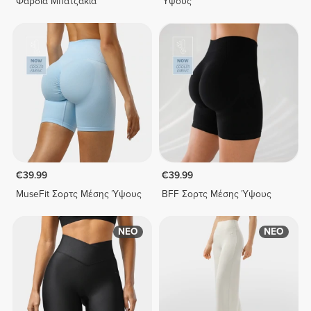
Φαρδιά Μπατζάκια
Ύψους
€39.99
€39.99
MuseFit Σορτς Μέσης Ύψους
BFF Σορτς Μέσης Ύψους
ΝΕΟ
ΝΕΟ