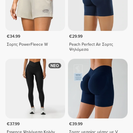
€34.99
€29.99
Σορτς PowerFleece W
Peach Perfect Air Σορτς
Ψηλόμεσα
ΝΕΟ
€37.99
€39.99
Essence Ψηλόμεσα Κολάν
Σορτς μεσαίας μέσης με V