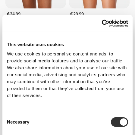
€34.99
€29.99
Σορτς PowerFleece W
Essence Σορτς Ψηλόμεσα
This website uses cookies
We use cookies to personalise content and ads, to
provide social media features and to analyse our traffic.
We also share information about your use of our site with
our social media, advertising and analytics partners who
may combine it with other information that you’ve
provided to them or that they’ve collected from your use
of their services.
€22.74
€34.99
35%
€24.99
Peach Perfect FX Κανονική
CoreMom Σορτς Ψηλόμεσα
Μέση Μεσαίου Μήκους
Consent
Σορτς
Necessary
Selection