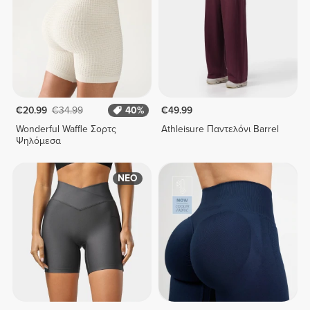
€20.99
€34.99
40%
€49.99
Wonderful Waffle Σορτς
Athleisure Παντελόνι Barrel
Ψηλόμεσα
ΝΕΟ