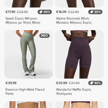
€17.99
€29.99
40%
€16.09
€22.99
30%
Spark Σορτς Μέτριου
Alpine Κανονική Μέση
Μήκους με Ψηλή Μέση
Μεσαίου Μήκους Σορτς
ΝΕΟ
€39.99
€20.99
€34.99
40%
Essence High-Waist Flared
Wonderful Waffle Σορτς
Pants
Ψηλόμεσα