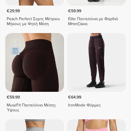
€29.99
€59.99
Peach Perfect Σορτς Μέτριου
Elite Παντελόνια με Φαρδιά
Μήκους με Ψηλή Μέση
Μπατζάκια
€59.99
€64.99
MuseFit Παντελόνια Μέσης
IronMode Φόρμες
Ύψους