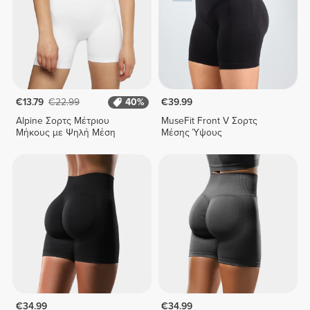
€13.79
€22.99
40%
€39.99
Alpine Σορτς Μέτριου
MuseFit Front V Σορτς
Μήκους με Ψηλή Μέση
Μέσης Ύψους
€34.99
€34.99