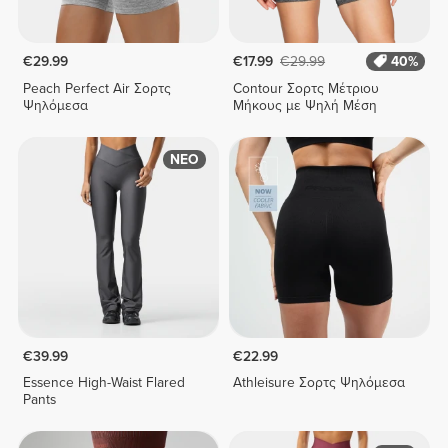
€29.99
€17.99
€29.99
40%
Peach Perfect Air Σορτς
Contour Σορτς Μέτριου
Ψηλόμεσα
Μήκους με Ψηλή Μέση
ΝΕΟ
€39.99
€22.99
Essence High-Waist Flared
Athleisure Σορτς Ψηλόμεσα
Pants