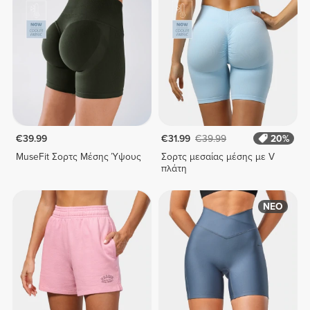
€39.99
€31.99
€39.99
20%
MuseFit Σορτς Μέσης Ύψους
Σορτς μεσαίας μέσης με V
πλάτη
ΝΕΟ