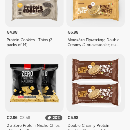
€4.98
€6.98
Protein Cookies - Thins (2
Μπισκότα Πρωτεΐνης Double
packs of 14)
Creamy (2 συσκευασίες των
4) - Φουντούκι και Κρέμα
Λευκής Σοκολάτας
€2.86
€3.58
20%
€5.98
2 x Zero Protein Nacho Chips
Double Creamy Protein