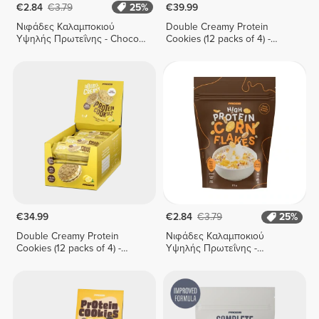
€2.84
€3.79
25%
€39.99
Νιφάδες Καλαμποκιού
Double Creamy Protein
Υψηλής Πρωτεΐνης - Choco
Cookies (12 packs of 4) -
Duo 175 g
White Chocolate & Hazelnut
Cream
€34.99
€2.84
€3.79
25%
Double Creamy Protein
Νιφάδες Καλαμποκιού
Cookies (12 packs of 4) -
Υψηλής Πρωτεΐνης -
Lemon Pie Cream
Σοκολάτα-Φυστίκι 175 g