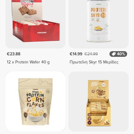
€23.88
€14.99
€24.99
40%
12 x Protein Wafer 40 g
Πρωτεΐνη Skyr 15 Μερίδες