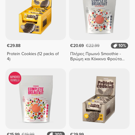
€29.88
€20.69
€22.99
10%
Protein Cookies (12 packs of
Πλήρες Πρωινό Smoothie -
4)
Βρώμη και Κόκκινα Φρούτα
400 g
€15.99
€19.99
20%
€29.99