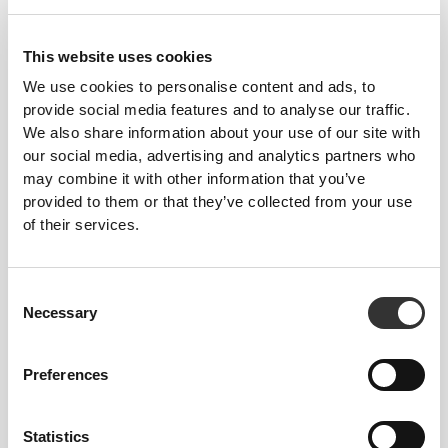
This website uses cookies
We use cookies to personalise content and ads, to
provide social media features and to analyse our traffic.
We also share information about your use of our site with
€3.59
€5.99
40%
€6.98
our social media, advertising and analytics partners who
Sample Pack Protein Skyr - 3
Golden Protein Cookies -
may combine it with other information that you’ve
flavors
Thins (2 packs of 14)
provided to them or that they’ve collected from your use
of their services.
Consent
Necessary
Selection
Preferences
€5.98
€5.98
Statistics