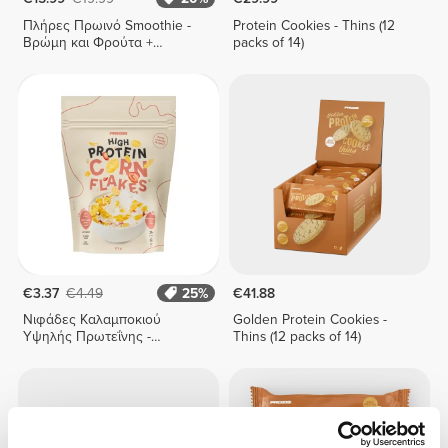
Πλήρες Πρωινό Smoothie -
Protein Cookies - Thins (12
Βρώμη και Φρούτα +
packs of 14)
Λαχανικά 400 g
€3.37
€4.49
25%
€41.88
Νιφάδες Καλαμποκιού
Golden Protein Cookies -
Υψηλής Πρωτεΐνης -
Thins (12 packs of 14)
Φράουλα-Λευκή Σοκολάτα
175 γρ.