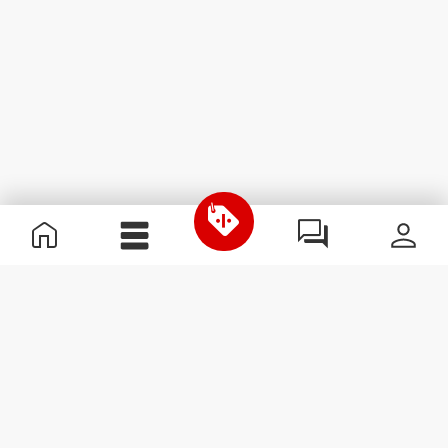
Χρήσιμες Πληροφορίες
Γίνε μέλος της ομάδας μας
Γίνε Συνεργάτης
Όροι & Προϋποθέσεις
Εξυπηρέτηση Πελατών