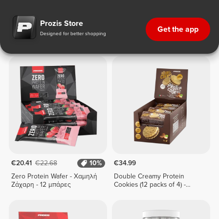
Πρωτεϊνικά Σνακς
Prozis Store
Get the app
Designed for better shopping
Πρωτεϊνικά Σνακς
€20.41
€22.68
10%
€34.99
Zero Protein Wafer - Χαμηλή
Double Creamy Protein
Ζάχαρη - 12 μπάρες
Cookies (12 packs of 4) -
Chocolate & Hazelnut Cream