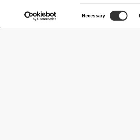
Consent
Necessary
Selection
Χρήσιμες Πληροφορίες
Γίνε μέλος της ομάδας μας
Γίνε Συνεργάτης
Όροι & Προϋποθέσεις
Εξυπηρέτηση Πελατών
Επιλογές αποστολής