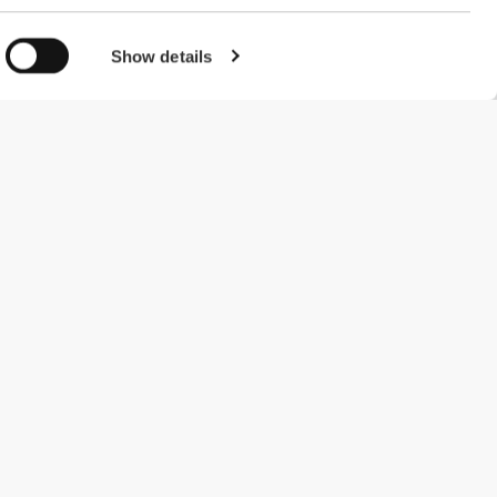
Show details
#ExceedYourself
Μέθοδοι Πληρωμής