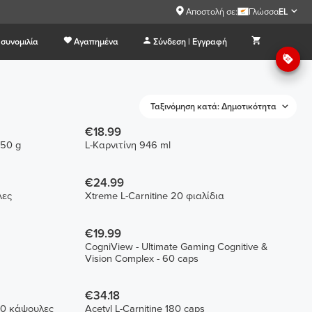
Αποστολή σε:
Γλώσσα
EL
συνομιλία
Αγαπημένα
Σύνδεση | Εγγραφή
Ταξινόμηση κατά: Δημοτικότητα
€18.99
250 g
L-Καρνιτίνη 946 ml
€24.99
λες
Xtreme L-Carnitine 20 φιαλίδια
€19.99
CogniView - Ultimate Gaming Cognitive &
Vision Complex - 60 caps
€34.18
20 κάψουλες
Acetyl L-Carnitine 180 caps