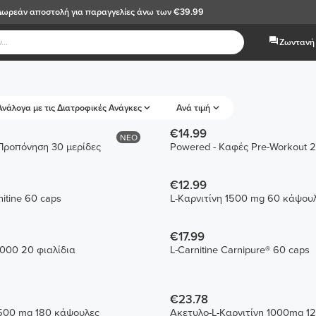
Δωρεάν αποστολή
για παραγγελίες άνω των €39.99
Ζωντανή 
Ανάλογα με τις Διατροφικές Ανάγκες
Ανά τιμή
€14.99
ΝΕΟ
Προπόνηση 30 μερίδες
Powered - Καφές Pre-Workout 
€12.99
itine 60 caps
L-Καρνιτίνη 1500 mg 60 κάψου
€17.99
2000 20 φιαλίδια
L-Carnitine Carnipure® 60 caps
€23.78
1500 mg 180 κάψουλες
Ακετυλο-L-Καρνιτίνη 1000mg 1