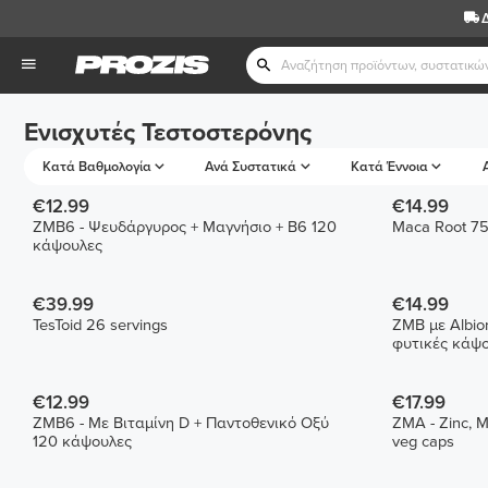
Ενισχυτές Τεστοστερόνης
Κατά Βαθμολογία
Ανά Συστατικά
Κατά Έννοια
€12.99
€14.99
ZMB6 - Ψευδάργυρος + Μαγνήσιο + B6 120
Maca Root 7
κάψουλες
€39.99
€14.99
TesToid 26 servings
ZMB με Albio
φυτικές κάψ
€12.99
€17.99
ZMB6 - Με Βιταμίνη D + Παντοθενικό Οξύ
ZMA - Zinc, 
120 κάψουλες
veg caps