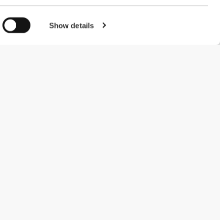
Show details
#ExceedYourself
Μέθοδοι Πληρωμής