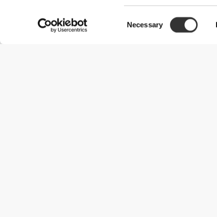
Consent
Necessary
Selection
Χρήσιμες Πληροφορίες
Γίνε μέλος της ομάδας μας
Γίνε Συνεργάτης
Όροι & Προϋποθέσεις
Εξυπηρέτηση Πελατών
Επιλογές αποστολής