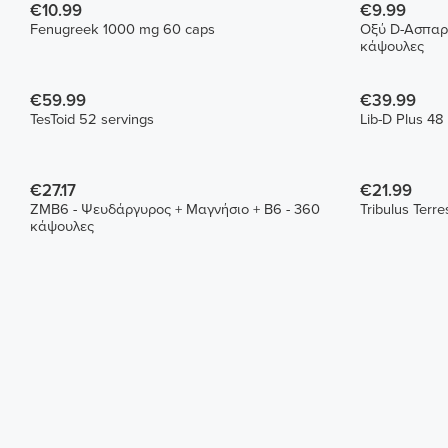
€10.99
€9.99
Fenugreek 1000 mg 60 caps
Οξύ D-Ασπαρ
κάψουλες
€59.99
€39.99
TesToid 52 servings
Lib-D Plus 48
€27.17
€21.99
ZMB6 - Ψευδάργυρος + Μαγνήσιο + B6 - 360
Tribulus Terr
κάψουλες