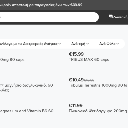
Δωρεάν αποστολή
για παραγγελίες άνω των €39.99
Ζωντανή 
Ανάλογα με τις Διατροφικές Ανάγκες
Ανά τιμή
Ανά Φύλο
€15.99
50mg 90 caps
TRIBUS MAX 60 caps
€10.49
€13.99
n® μαγνήσιο δισγλυκινικό, 60
Tribulus Terrestris 1000mg 90 ta
ουλες
€11.99
Magnesium and Vitamin B6 60
Γλυκονικό Ψευδάργυρο 200mg 