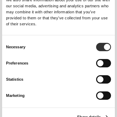
our social media, advertising and analytics partners who
Krill Omega Premium 60
Λάδι Συκωτιού Μπακαλιάρου
softgels
1000 mg 90 μαλακές
may combine it with other information that you’ve
κάψουλες
provided to them or that they’ve collected from your use
of their services.
Consent
Necessary
Selection
Preferences
€14.99
€7.69
€13.99
45%
Statistics
Λάδι Καρύδας 1000 mg 90
Λινέλαιο 1000mg 120
Μαλακές Κάψουλες
μαλακές κάψουλες
Marketing
Show details