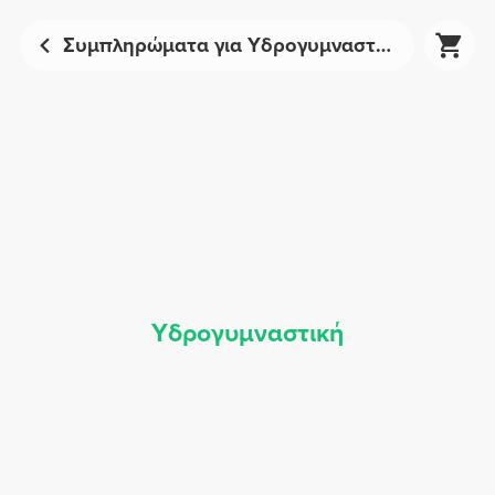
Συμπληρώματα για Υδρογυμναστική - Αθλητική Διατροφή | Prozis
Υδρογυμναστική