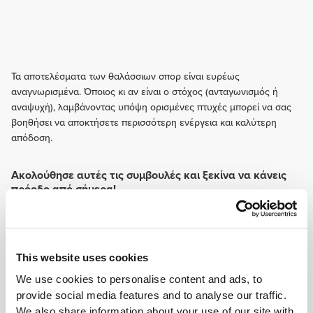
Τα αποτελέσματα των θαλάσσιων σπορ είναι ευρέως
αναγνωρισμένα. Όποιος κι αν είναι ο στόχος (ανταγωνισμός ή
αναψυχή), λαμβάνοντας υπόψη ορισμένες πτυχές μπορεί να σας
βοηθήσει να αποκτήσετε περισσότερη ενέργεια και καλύτερη
απόδοση.
Ακολούθησε αυτές τις συμβουλές και ξεκίνα να κάνεις
πρόοδο από σήμερα!
ΕΚΠΑΊΔΕΥΣΗ
Προπόνηση αντοχής για καλύτερη καρδιαγγειακή αντοχή και για να
μπορείς να κολυμπάς για περισσότερο χρόνο. Φρόντισε επίσης να
αφιερώσεις κάποιες προπονήσεις για έναν πιο δυνατό κορμό.
This website uses cookies
ΔΙΑΤΡΟΦΉ
We use cookies to personalise content and ads, to
Κάνε μια λίστα με τα τρόφιμα που πρέπει να αποφεύγονται πριν από την
provide social media features and to analyse our traffic.
προπόνηση στο νερό. Τα γαλακτοκομικά προϊόντα και τα τρόφιμα με πολύ
We also share information about your use of our site with