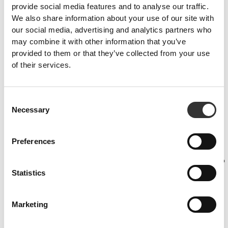
provide social media features and to analyse our traffic.
We also share information about your use of our site with
our social media, advertising and analytics partners who
may combine it with other information that you’ve
provided to them or that they’ve collected from your use
of their services.
Consent
Necessary
Selection
PRO•CGT 400 g
€12.99
Πρόληψη τραυματισμών
Preferences
Βεβαιωθείτε ότι η αποκατάσταση των μυών σας είναι βέλτιστη, οι
αρθρώσεις σας είναι λιπασμένες και το σώμα σας προστατεύεται από
φλεγμονές με αυτά τα προϊόντα.
Statistics
Marketing