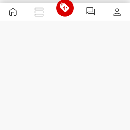
Χρήσιμες Πληροφορίες
Γίνε μέλος της ομάδας μας
Γίνε Συνεργάτης
Όροι & Προϋποθέσεις
Εξυπηρέτηση Πελατών
Εγγραφείτε στο Newsletter
Λάβετε νέα και προσφορές
στο email σας.
Εγγραφή
#ExceedYourself