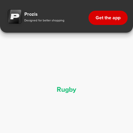
Συμπληρώματα για Ράγκμπι - Αθλητική Διατροφή | Prozis
Prozis
Get the app
Designed for better shopping
Rugby