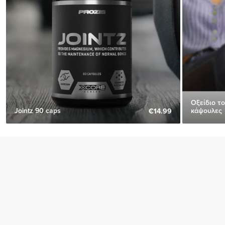
Οξείδιο τ
Jointz 90 caps
κάψουλες
€14.99