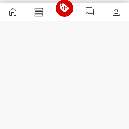
Χρήσιμες Πληροφορίες
Γίνε μέλος της ομάδας μας
Γίνε Συνεργάτης
Όροι & Προϋποθέσεις
Εξυπηρέτηση Πελατών
Εγγραφείτε στο Newsletter
Λάβετε νέα και προσφορές
στο email σας.
Εγγραφή
#ExceedYourself