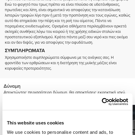
Ενώ το φαγητό που τρως πρέπει να είναι πλούσιο σε υδατάνθρακες,
πρωτεΐνες και λίπη, είναι σημαντικό να αποφεύγεις την κατανάλωση
λιπαρών τροφών λίγο πριν ή μετά την προπόνηση και τους αγώνες, καθώς
αυτό θα επηρεάσει την πέψη και τη ροή του αίματος. Πάντα να
παραμένεις ενυδατωμένος. Ορισμένα αθλήματα περιλαμβάνουν αρκετά
σκληρές συνθήκες λόγω του καιρού ή της χρήσης ειδικών στολών και
προστατευτικού εξοπλισμού. Κράτα πάντα μαζί σου νερό και πιες ακόμα
και αν δεν διψάς, για να αποφύγεις την αφυδάτωση.
ΣΥΜΠΛΗΡΏΜΑΤΑ
Χρησιμοποιήστε συμπληρώματα σύμφωνα με τις ανάγκες σας. Η
φροντίδα των αρθρώσεων και η διατήρηση της μυϊκής μάζας είναι
κορυφαίες προτεραιότητες.
Δύναμη
Αποκτώντας περισσότερη δύναμη, θα αποκτήσεις εκρηκτική ισχύ,
ώθηση, επιτάχυνση και ταχύτητα.
This website uses cookies
We use cookies to personalise content and ads, to