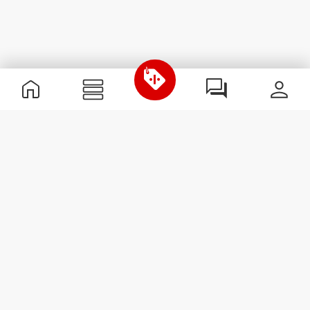
Χρήσιμες Πληροφορίες
Γίνε μέλος της ομάδας μας
Γίνε Συνεργάτης
Όροι & Προϋποθέσεις
Εξυπηρέτηση Πελατών
Εγγραφείτε στο Newsletter
Λάβετε νέα και προσφορές
στο email σας.
Εγγραφή
#ExceedYourself