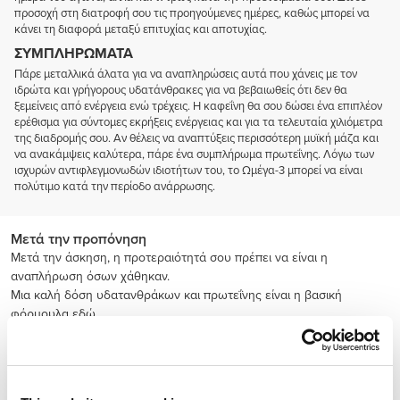
προσοχή στη διατροφή σου τις προηγούμενες ημέρες, καθώς μπορεί να
κάνει τη διαφορά μεταξύ επιτυχίας και αποτυχίας.
ΣΥΜΠΛΗΡΏΜΑΤΑ
Πάρε μεταλλικά άλατα για να αναπληρώσεις αυτά που χάνεις με τον
ιδρώτα και γρήγορους υδατάνθρακες για να βεβαιωθείς ότι δεν θα
ξεμείνεις από ενέργεια ενώ τρέχεις. Η καφεΐνη θα σου δώσει ένα επιπλέον
ερέθισμα για σύντομες εκρήξεις ενέργειας και για τα τελευταία χιλιόμετρα
της διαδρομής σου. Αν θέλεις να αναπτύξεις περισσότερη μυϊκή μάζα και
να ανακάμψεις καλύτερα, πάρε ένα συμπλήρωμα πρωτεΐνης. Λόγω των
ισχυρών αντιφλεγμονωδών ιδιοτήτων του, το Ωμέγα-3 μπορεί να είναι
πολύτιμο κατά την περίοδο ανάρρωσης.
Μετά την προπόνηση
Μετά την άσκηση, η προτεραιότητά σου πρέπει να είναι η
αναπλήρωση όσων χάθηκαν.
Μια καλή δόση υδατανθράκων και πρωτεΐνης είναι η βασική
φόρμουλα εδώ.