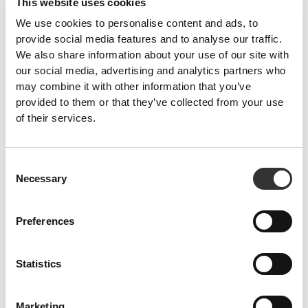
This website uses cookies
We use cookies to personalise content and ads, to
provide social media features and to analyse our traffic.
We also share information about your use of our site with
our social media, advertising and analytics partners who
may combine it with other information that you’ve
provided to them or that they’ve collected from your use
of their services.
Consent
PRO•CGT 400 g
€12.99
Necessary
Selection
Πρόληψη τραυματισμών
Η παρατεταμένη σωματική προσπάθεια ασκεί μεγάλη πίεση στις
Preferences
αρθρώσεις.
Προστατέψτε τις με συγκεκριμένα συμπληρώματα και ουσίες.
Statistics
Marketing