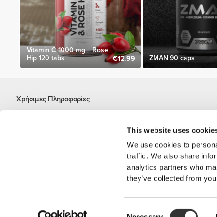
Vitamin C 1000 mg + Rose
Hip 120 tabs
ZMAN 90 caps
€12.99
Χρήσιμες Πληροφορίες
Γίνε μέλος της ομάδας μας
Γίνε Συνεργάτης
This website uses cookie
Όροι & Προϋποθέσεις
We use cookies to personal
Εξυπηρέτηση Πελατών
traffic. We also share info
analytics partners who may
they’ve collected from your
Επιλογές αποστολής
Consent
'PROZIS' είναι ένα εμ
Necessary