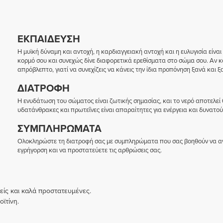
ΕΚΠΑΊΔΕΥΣΗ
Η μυϊκή δύναμη και αντοχή, η καρδιαγγειακή αντοχή και η ευλυγισία είνα
κορμό σου και συνεχώς δίνε διαφορετικά ερεθίσματα στο σώμα σου. Αν κα
απρόβλεπτο, γιατί να συνεχίζεις να κάνεις την ίδια προπόνηση ξανά και ξ
ΔΙΑΤΡΟΦΉ
Η ενυδάτωση του σώματος είναι ζωτικής σημασίας, και το νερό αποτελεί
υδατάνθρακες και πρωτεΐνες είναι απαραίτητες για ενέργεια και δυνατού
ΣΥΜΠΛΗΡΏΜΑΤΑ
Ολοκληρώστε τη διατροφή σας με συμπληρώματα που σας βοηθούν να αν
εγρήγορση και να προστατεύετε τις αρθρώσεις σας.
ιείς και καλά προστατευμένες.
ϊτίνη.