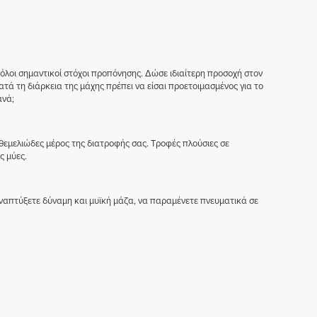
ι όλοι σημαντικοί στόχοι προπόνησης. Δώσε ιδιαίτερη προσοχή στον
τά τη διάρκεια της μάχης πρέπει να είσαι προετοιμασμένος για το
ανά;
 θεμελιώδες μέρος της διατροφής σας. Τροφές πλούσιες σε
ς μύες.
απτύξετε δύναμη και μυϊκή μάζα, να παραμένετε πνευματικά σε