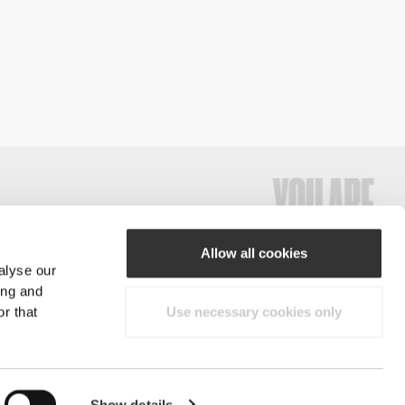
Allow all cookies
alyse our
#ExceedYourself
ing and
r that
Use necessary cookies only
Μέθοδοι Πληρωμής
ξη παντός δικαιώματος.
Show details