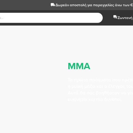
Δωρεάν αποστολή
για παραγγελίες άνω των 
Ζωντανή 
MMA
Τα πρώτα πράγματα που πρέπε
η μυϊκή μάζα και ο έλεγχος τ
Αυτά θα σας βοηθήσουν να γίνε
ευκίνητοι και πιο δυνατοί.