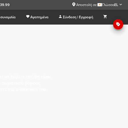
€39.99
Αποστολή σε:
Γλώσσα
EL
συνομιλία
Αγαπημένα
Σύνδεση | Εγγραφή
ι να λάβετε υπόψη είναι
ου σωματικού βάρους.
τε πιο ανθεκτικοί, πιο