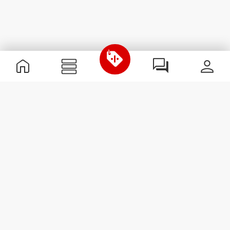
Χρήσιμες Πληροφορίες
Γίνε μέλος της ομάδας μας
Γίνε Συνεργάτης
Όροι & Προϋποθέσεις
Εξυπηρέτηση Πελατών
Εγγραφείτε στο Newsletter
Λάβετε νέα και προσφορές
στο email σας.
Εγγραφή
#ExceedYourself