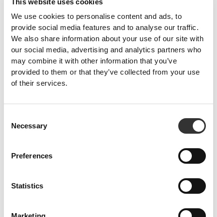
This website uses cookies
We use cookies to personalise content and ads, to
provide social media features and to analyse our traffic.
We also share information about your use of our site with
our social media, advertising and analytics partners who
may combine it with other information that you’ve
provided to them or that they’ve collected from your use
of their services.
Consent
PRO•CGT 400 g
€12.99
Necessary
Selection
Πρόληψη τραυματισμών
Η παρατεταμένη σωματική προσπάθεια ασκεί μεγάλη πίεση στις
Preferences
αρθρώσεις.
Προστατέψτε τις με συγκεκριμένα συμπληρώματα και ουσίες.
Statistics
Marketing