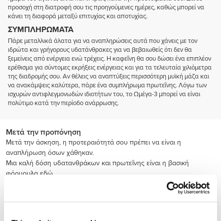
προσοχή στη διατροφή σου τις προηγούμενες ημέρες, καθώς μπορεί να
κάνει τη διαφορά μεταξύ επιτυχίας και αποτυχίας.
ΣΥΜΠΛΗΡΏΜΑΤΑ
Πάρε μεταλλικά άλατα για να αναπληρώσεις αυτά που χάνεις με τον
ιδρώτα και γρήγορους υδατάνθρακες για να βεβαιωθείς ότι δεν θα
ξεμείνεις από ενέργεια ενώ τρέχεις. Η καφεΐνη θα σου δώσει ένα επιπλέον
ερέθισμα για σύντομες εκρήξεις ενέργειας και για τα τελευταία χιλιόμετρα
της διαδρομής σου. Αν θέλεις να αναπτύξεις περισσότερη μυϊκή μάζα και
να ανακάμψεις καλύτερα, πάρε ένα συμπλήρωμα πρωτεΐνης. Λόγω των
ισχυρών αντιφλεγμονωδών ιδιοτήτων του, το Ωμέγα-3 μπορεί να είναι
πολύτιμο κατά την περίοδο ανάρρωσης.
Μετά την προπόνηση
Μετά την άσκηση, η προτεραιότητά σου πρέπει να είναι η
αναπλήρωση όσων χάθηκαν.
Μια καλή δόση υδατανθράκων και πρωτεΐνης είναι η βασική
φόρμουλα εδώ.