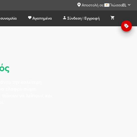
Αποστολή σε:
Γλώσσα
EL
συνομιλία
Αγαπημένα
Σύνδεση | Εγγραφή
ός
πάντα την καλύτερη
να ελαφρύ σώμα.
τείνουν να λείπουν, και
ί.