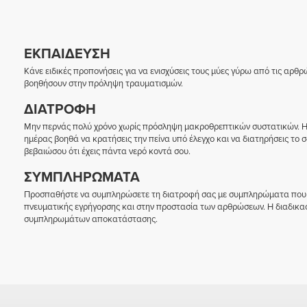
ΕΚΠΑΊΔΕΥΣΗ
Κάνε ειδικές προπονήσεις για να ενισχύσεις τους μύες γύρω από τις αρθρ
βοηθήσουν στην πρόληψη τραυματισμών.
ΔΙΑΤΡΟΦΉ
Μην περνάς πολύ χρόνο χωρίς πρόσληψη μακροθρεπτικών συστατικών. Η
ημέρας βοηθά να κρατήσεις την πείνα υπό έλεγχο και να διατηρήσεις το σ
βεβαιώσου ότι έχεις πάντα νερό κοντά σου.
ΣΥΜΠΛΗΡΏΜΑΤΑ
Προσπαθήστε να συμπληρώσετε τη διατροφή σας με συμπληρώματα που β
πνευματικής εγρήγορσης και στην προστασία των αρθρώσεων. Η διαδικα
συμπληρωμάτων αποκατάστασης.