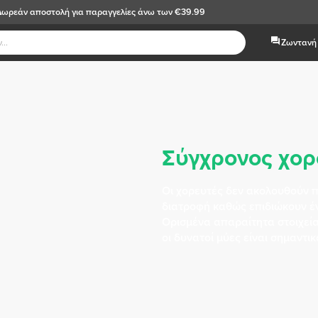
Δωρεάν αποστολή
για παραγγελίες άνω των €39.99
Ζωντανή 
Σύγχρονος χορ
Οι χορευτές δεν ακολουθούν 
διατροφή καθώς επιδιώκουν έ
Ορισμένα απαραίτητα στοιχεία 
οι δυνατοί μύες είναι σημαντικο