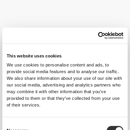
Οι χορευτές δεν ακολουθούν πάντα την καλύτερη διατροφή.
Καθώς προσπαθούν να διατηρήσουν ένα λεπτό και ελαφρύ σώμα,
ορισμένα απαραίτητα στοιχεία τείνουν να λείπουν από τη διατροφή
τους. Ωστόσο, οι δυνατοί μύες είναι σημαντικοί, γι' αυτό όλες οι
This website uses cookies
ενεργειακές ανάγκες πρέπει να καλύπτονται για μέγιστα
αποτελέσματα, πρόληψη τραυματισμών και για να βρίσκονται στην
We use cookies to personalise content and ads, to
καλύτερη δυνατή κατάσταση.
provide social media features and to analyse our traffic.
We also share information about your use of our site with
our social media, advertising and analytics partners who
Ακολούθησε αυτές τις συμβουλές και ξεκίνα να κάνεις
πρόοδο από σήμερα!
may combine it with other information that you’ve
provided to them or that they’ve collected from your use
ΕΚΠΑΊΔΕΥΣΗ
of their services.
Κάνε ειδικές προπονήσεις για να ενισχύσεις τους μύες γύρω από τις
αρθρώσεις που χρησιμοποιείς περισσότερο. Οι δυνατοί μύες μπορούν να
βοηθήσουν στην πρόληψη τραυματισμών.
Consent
ΔΙΑΤΡΟΦΉ