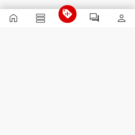
Χρήσιμες Πληροφορίες
Γίνε μέλος της ομάδας μας
Γίνε Συνεργάτης
Όροι & Προϋποθέσεις
Εξυπηρέτηση Πελατών
Εγγραφείτε στο Newsletter
Λάβετε νέα και προσφορές
στο email σας.
Εγγραφή
#ExceedYourself