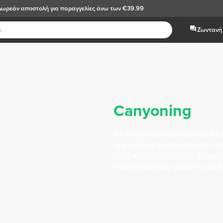
Δωρεάν αποστολή
για παραγγελίες άνω των €39.99
Ζωντανή 
Canyoning
Τα αθλήματα αδρεναλίνης διεγ
αμέτρητους διαφορετικούς τρ
όλες σου τις αισθήσεις. Ετοιμά
περιπέτεια κάθε μέρα στη ζωή