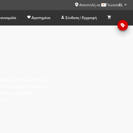
Αποστολή σε:
Γλώσσα
EL
συνομιλία
Αγαπημένα
Σύνδεση | Εγγραφή
είρουν το σώμα σου με
όπους, ενεργοποιώντας
σου για μια νέα
 σου!