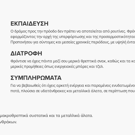
ΕΚΠΑΊΔΕΥΣΗ
Ο δρόμος προς την πρόοδο δεν πρέπει να αποτελείται από ρουτίνες. Φρόν
εφαρμόζοντας την αρχή της υπερφόρτωσης και της προσαρμοστικότητας, 
Προπονήσου για σύντομες και μεσαίες χρονικές περιόδους, με υψηλή έντα
ΔΙΑΤΡΟΦΉ
Φρόντισε να έχεις πάντα μαζί σου μερικά θρεπτικά σνακ, καθώς και τα κα
μερικές προμήθειες όπως ενεργειακές μπάρες και τζελ.
ΣΥΜΠΛΗΡΏΜΑΤΑ
Για να βεβαιωθείς ότι έχεις αρκετή ενέργεια και παραμένεις ενυδατωμένο
ποτά, πλούσια σε υδατάνθρακες και μεταλλικά άλατα, σε περίπτωση που 
ακροθρεπτικά συστατικά και τα μεταλλικά άλατα.
νθράκων.