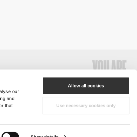
Allow all cookies
alyse our
#ExceedYourself
ing and
r that
Use necessary cookies only
Μέθοδοι Πληρωμής
ξη παντός δικαιώματος.
Show details