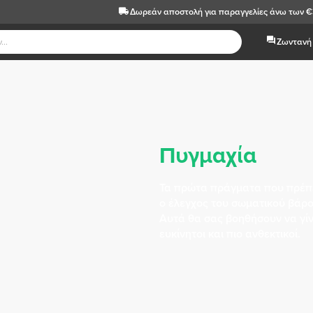
Δωρεάν αποστολή
για παραγγελίες άνω των 
Ζωντανή 
Πυγμαχία
Τα πρώτα πράγματα που πρέπε
ο έλεγχος του σωματικού βάρο
Αυτά θα σας βοηθήσουν να γίνε
ευκίνητοι και πιο ανθεκτικοί.