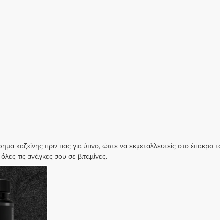
ημα καζεΐνης πριν πας για ύπνο, ώστε να εκμεταλλευτείς στο έπακρο τ
όλες τις ανάγκες σου σε βιταμίνες.