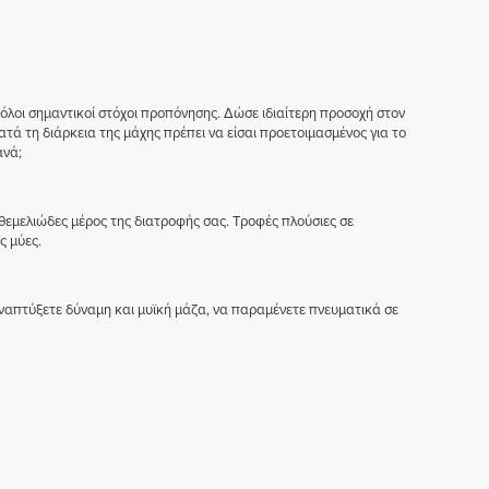
ι όλοι σημαντικοί στόχοι προπόνησης. Δώσε ιδιαίτερη προσοχή στον
τά τη διάρκεια της μάχης πρέπει να είσαι προετοιμασμένος για το
ανά;
 θεμελιώδες μέρος της διατροφής σας. Τροφές πλούσιες σε
ς μύες.
απτύξετε δύναμη και μυϊκή μάζα, να παραμένετε πνευματικά σε