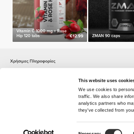
Vitamin C 1000 mg + Rose
Hip 120 tabs
ZMAN 90 caps
€12.99
Χρήσιμες Πληροφορίες
Γίνε μέλος της ομάδας μας
Γίνε Συνεργάτης
This website uses cookie
Όροι & Προϋποθέσεις
We use cookies to personal
Εξυπηρέτηση Πελατών
traffic. We also share info
analytics partners who may
they’ve collected from your
Επιλογές αποστολής
Consent
'PROZIS' είναι ένα εμ
Necessary