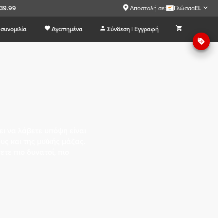
€39.99
Αποστολή σε:
Γλώσσα
EL
συνομιλία
Αγαπημένα
Σύνδεση | Εγγραφή
ι να λάβετε υπόψη είναι
υς και της μυϊκής μάζας.
τε πιο δυνατοί, πιο