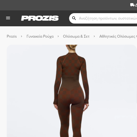
Prozis
Γυναικεία Ρούχα
Ολόσωμα & Σετ
Αθλητικές Ολόσωμες 