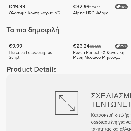
€49.99
€32.99
€54.99
40%
Ολόσωμη Κοντή Φόρμα V6
Alpine NRG Φόρμα
Τα πιο δημοφιλή
€9.99
€26.24
€34.99
25%
Πετσέτα Γυμναστηρίου
Peach Perfect FX Κανονική
Script
Μέση Μεσαίου Μήκους
Σορτς
Product Details
ΣΧΕΔΙΑΣΜ
ΤΕΝΤΏΝΕΤ
Κατασκευή διπλής 
σχεδιασμένη για να
ταχύτητας και αλλα