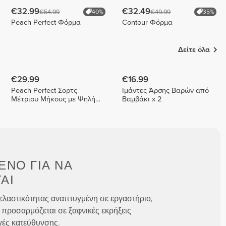
€32.99
€32.49
€54.99
€49.99
40%
35%
Peach Perfect Φόρμα
Contour Φόρμα
Δείτε όλα
€29.99
€16.99
Peach Perfect Σορτς
Ιμάντες Άρσης Βαρών από
Μέτριου Μήκους με Ψηλή
Βαμβάκι x 2
Μέση
ΈΝΟ ΓΙΑ
ΝΑ
ΑΙ
ελαστικότητας αναπτυγμένη σε εργαστήριο,
 προσαρμόζεται σε ξαφνικές εκρήξεις
γές κατεύθυνσης.