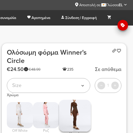
Αποστολή σε:
Γλώσσα
EL
συνομιλία
Αγαπημένα
Σύνδεση | Εγγραφή
Ολόσωμη φόρμα Winner's
Circle
€24.50
Σε απόθεμα
€48.99
235
Size
1
Χρώμα
 Off White 
 Ροζ 