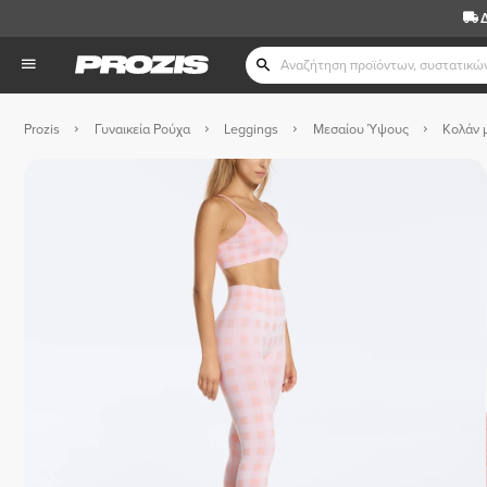
Prozis
Γυναικεία Ρούχα
Leggings
Μεσαίου Ύψους
Κολάν 