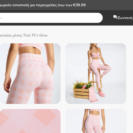
Δωρεάν αποστολή
για παραγγελίες άνω των €39.99
Ζωντανή 
μεσαίας μέσης That 70's Glow