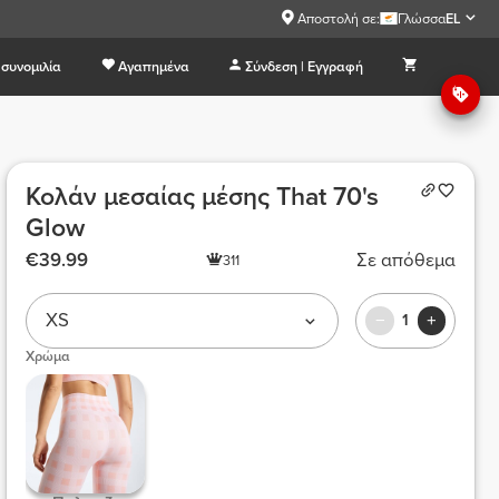
Αποστολή σε:
Γλώσσα
EL
συνομιλία
Αγαπημένα
Σύνδεση | Εγγραφή
Κολάν μεσαίας μέσης That 70's
Glow
€39.99
Σε απόθεμα
311
XS
1
Χρώμα