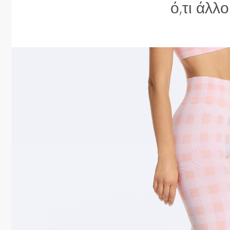
ό,τι άλλο