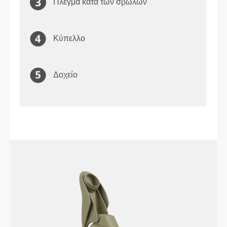
Πλέγμα κατά των σβώλων
Κύπελλο
Δοχείο