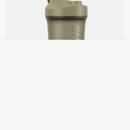
Πληροφορίες και Φροντίδα
Το Stratos Σέικερ σχεδιάστηκε με μια εξαιρετικά
ισχυρή κλειδαριά και μια θηλιά για ευκολότερο
πιάσιμο και μεταφορά. Διαθέτει επίσης ένα βιδωτό
κάτω διαμέρισμα.