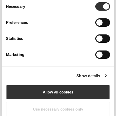
Consent
Necessary
Selection
Preferences
Statistics
ΔΙΑΤΉΡΗΣΗ ΓΕΎΣΗΣ
Marketing
Αυτό είναι ίσως ένα από τα πιο σημαντικά
πράγματα. Το ειδικό μας μπουκάλι από PP και
HDPE δεν είναι μόνο ανθεκτικό και ασφαλές για το
πλυντήριο πιάτων, αλλά δεν θα αλλοιώσει και τη
Show details
γεύση των ποτών σας.
Allow all cookies
Use necessary cookies only