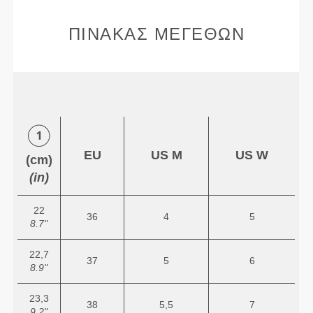
ΠΊΝΑΚΑΣ ΜΕΓΕΘΏΝ
EU
US M
US W
(cm)
(in)
22
36
4
5
8.7"
22,7
37
5
6
8.9"
23,3
38
5,5
7
9.2"