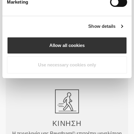
Marketing
Show details
ΜΟΡΦΟΠΟΙΗΜΈΝΟΙ
ΠΆΤΟΙ
Allow all cookies
Όλες οι παντόφλες μας έχουν μαλακούς,
διαμορφωμένους πάτους που βοηθούν τα πόδια
σας να παραμένουν στη θέση τους και προσθέτουν
Use necessary cookies only
άνεση σε μια συνολική αίσθηση μαξιλαριού που
μοιάζει με σύννεφο.
ΚΙΝΗΣΗ
Η τεχνολογία μας Revofoam© επιτρέπει μεγαλύτερη