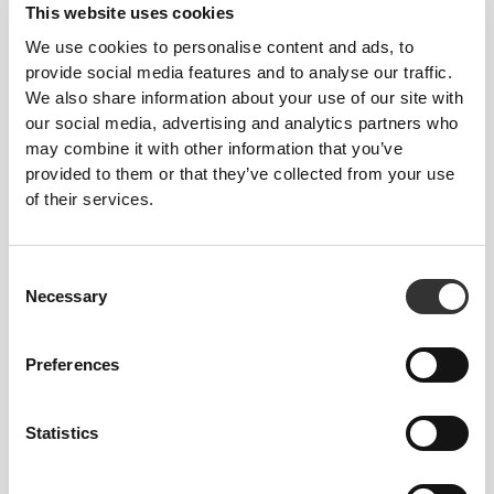
Σχεδιασμένες για να ανταποκρίνονται στις
This website uses cookies
απαιτήσεις ενός πολύ δραστήριου καλοκαιριού.
We use cookies to personalise content and ads, to
Αυτό σημαίνει ότι αυτές οι παντόφλες δεν θα χάσουν
provide social media features and to analyse our traffic.
το σχήμα τους μετά από παρατεταμένη χρήση και
We also share information about your use of our site with
έχουν υψηλό βαθμό αντοχής στη καθημερινή φθορά.
our social media, advertising and analytics partners who
may combine it with other information that you’ve
provided to them or that they’ve collected from your use
of their services.
Consent
ΣΟΎΠΕΡ ΕΛΑΦΡΎ
Necessary
Selection
Περιμένετε εξαιρετικά ελαφριές, απίστευτα άνετες και
πολύ ευέλικτες παντόφλες, σχεδιασμένες με τη δική
Preferences
μας τεχνολογία Revofoam©, η οποία
χρησιμοποιείται επίσης στα αθλητικά και
Statistics
αποκατάστασης παπούτσια μας.