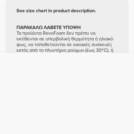
See size chart in product description.
ΠΑΡΑΚΑΛΩ ΛΑΒΕΤΕ ΥΠΟΨΗ
Τα προϊόντα RevoFoam δεν πρέπει να
εκτίθενται σε υπερβολική θερμότητα ή ηλιακό
φως, να τοποθετούνται σε οικιακές συσκευές
εκτός από το πλυντήριο ρούχων (έως 30ºC), ή
να αφήνονται μέσα σε ζεστά αυτοκίνητα για
παρατεταμένες χρονικές περιόδους, καθώς
αυτό μπορεί να προκαλέσει συρρίκνωση ή
παραμόρφωση.
Σύνθεση
Επάνω Μέρος
43% Πολυεστέρας PES
26% Πολυαμίδιο
31% Πολυουρεθάνη
Κατασκευασμένο στην Πορτογαλία