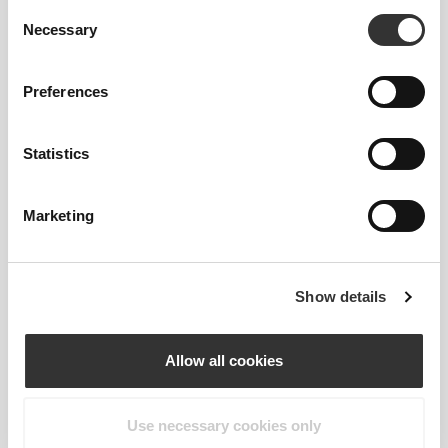
Consent
κάνεις. Αυτή η πιο στενή εφαρμογή
Necessary
Selection
αναδεικνύει τη σιλουέτα του σώματός
σου.
Preferences
Statistics
Κανονικό
Marketing
Να κινείσαι άνετα και ελεύθερα κάθε
μέρα, αυτό είναι το σύνθημα.
Show details
Χαλαρό
Allow all cookies
Απόλυτη ελευθερία κινήσεων. Η
Use necessary cookies only