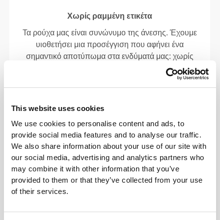
Χωρίς ραμμένη ετικέτα
Τα ρούχα μας είναι συνώνυμο της άνεσης. Έχουμε
υιοθετήσει μια προσέγγιση που αφήνει ένα
σημαντικό αποτύπωμα στα ενδύματά μας: χωρίς
ραφές! Χωρίς ραμμένη ετικέτα, η ένδυση γίνεται πιο
άνετη, καθώς δεν προκαλεί ερεθισμό στο δέρμα.
This website uses cookies
ΣΥΜΒΟΥΛΈΣ ΓΙΑ ΤΑ ΜΕΓΈΘΗ
We use cookies to personalise content and ads, to
provide social media features and to analyse our traffic.
We also share information about your use of our site with
Αυτό το αντικείμενο
our social media, advertising and analytics partners who
may combine it with other information that you’ve
Στενό
provided to them or that they’ve collected from your use
of their services.
Νιώσε το σώμα σου με κάθε κίνηση που