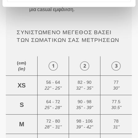
άνετη και χαλαρή εφαρμογή σας για
μια casual εμφάνιση.
ΣΥΝΙΣΤΏΜΕΝΟ ΜΈΓΕΘΟΣ ΒΆΣΕΙ
ΤΩΝ ΣΩΜΑΤΙΚΏΝ ΣΑΣ ΜΕΤΡΉΣΕΩΝ
(cm)
(in)
56 - 64
82 - 90
77
XS
22" - 25"
32" - 35"
30"
64 - 72
90 - 98
77.5
S
25" - 28"
35" - 39"
30.5"
72 - 80
98 - 106
78
M
28" - 31"
39" - 42"
31"