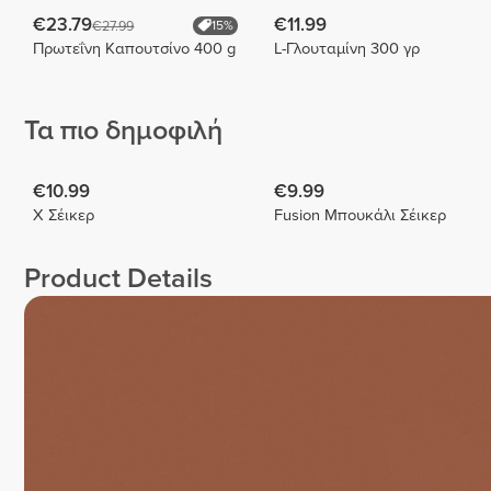
€23.79
€11.99
€27.99
15%
Πρωτεΐνη Καπουτσίνο 400 g
L-Γλουταμίνη 300 γρ
Τα πιο δημοφιλή
€10.99
€9.99
X Σέικερ
Fusion Μπουκάλι Σέικερ
Product Details