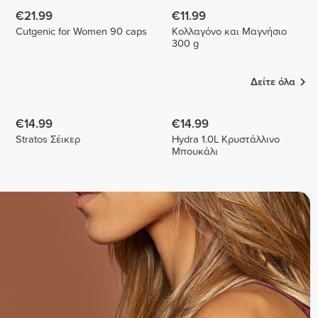
€21.99
€11.99
Cutgenic for Women 90 caps
Κολλαγόνο και Μαγνήσιο
300 g
Δείτε όλα
€14.99
€14.99
Stratos Σέικερ
Hydra 1.0L Κρυστάλλινο
Μπουκάλι