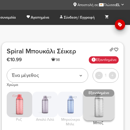
Αποστολή σε:
Γλώσσα
EL
συνομιλία
Αγαπημένα
Σύνδεση | Εγγραφή
Spiral Μπουκάλι Σέικερ
€10.99
98
Εξαντλημένο
Ένα μέγεθος
1
Χρώμα
Εξαντλημένο
 Ροζ  
 Απαλό Λιλά 
 Μπρούνερα 
 Μπεζ  
Μπλε 