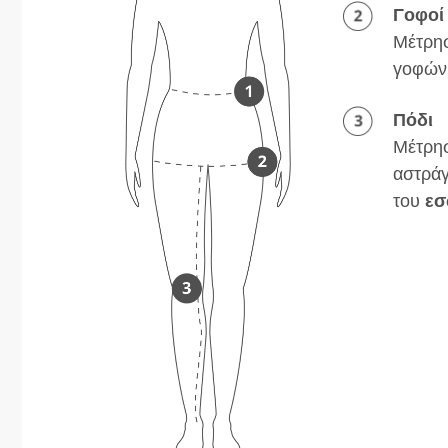
Γοφοί
Μέτρησ
γοφών
Πόδι
Μέτρησ
αστράγ
του
εσ