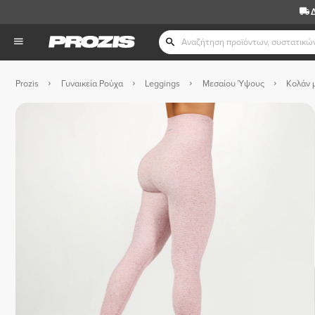
Prozis
Γυναικεία Ρούχα
Leggings
Μεσαίου Ύψους
Κολάν 