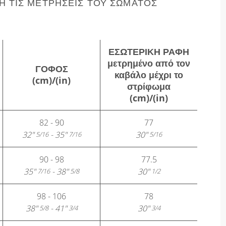
 ΤΙΣ ΜΕΤΡΉΣΕΙΣ ΤΟΥ ΣΏΜΑΤΌΣ
ΕΣΩΤΕΡΙΚΉ ΡΑΦΉ
μετρημένο από τον
ΓΟΦΌΣ
καβάλο μέχρι το
(cm)/(in)
στρίφωμα
(cm)/(in)
82 - 90
77
32"
- 35"
30"
5/16
7/16
5/16
90 - 98
77.5
35"
- 38"
30"
7/16
5/8
1/2
98 - 106
78
38"
- 41"
30"
5/8
3/4
3/4