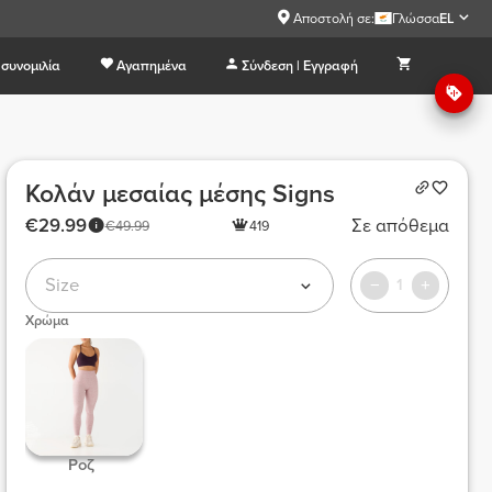
Αποστολή σε:
Γλώσσα
EL
συνομιλία
Αγαπημένα
Σύνδεση | Εγγραφή
Κολάν μεσαίας μέσης Signs
€29.99
Σε απόθεμα
€49.99
419
Size
1
Χρώμα
 Ροζ  