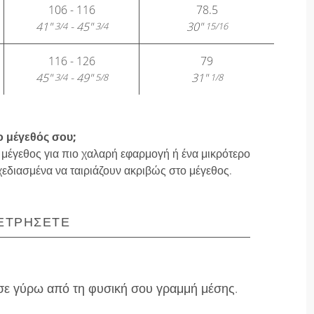
106 - 116
78.5
41"
- 45"
30"
3/4
3/4
15/16
116 - 126
79
45"
- 49"
31"
3/4
5/8
1/8
ο μέγεθός σου;
 μέγεθος για πιο χαλαρή εφαρμογή ή ένα μικρότερο
χεδιασμένα να ταιριάζουν ακριβώς στο μέγεθος.
ΕΤΡΉΣΕΤΕ
ε γύρω από τη φυσική σου γραμμή μέσης.