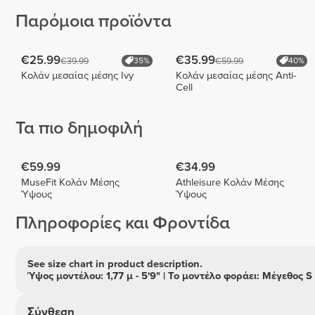
Παρόμοια προϊόντα
€25.99
€35.99
€39.99
€59.99
35%
40%
Κολάν μεσαίας μέσης Ivy
Κολάν μεσαίας μέσης Anti-
Cell
Τα πιο δημοφιλή
€59.99
€34.99
MuseFit Κολάν Μέσης
Athleisure Κολάν Μέσης
Ύψους
Ύψους
Πληροφορίες και Φροντίδα
See size chart in product description.
Ύψος μοντέλου: 1,77 μ - 5'9" | Το μοντέλο φοράει: Μέγεθος S
Σύνθεση