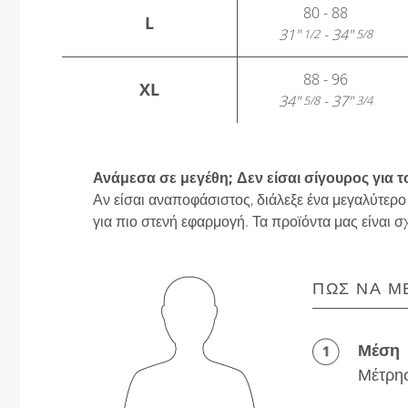
80 - 88
L
31"
- 34"
1/2
5/8
88 - 96
XL
34"
- 37"
5/8
3/4
Ανάμεσα σε μεγέθη; Δεν είσαι σίγουρος για τ
Αν είσαι αναποφάσιστος, διάλεξε ένα μεγαλύτερο
για πιο στενή εφαρμογή. Τα προϊόντα μας είναι σ
ΠΏΣ ΝΑ Μ
Μέση
Μέτρησ