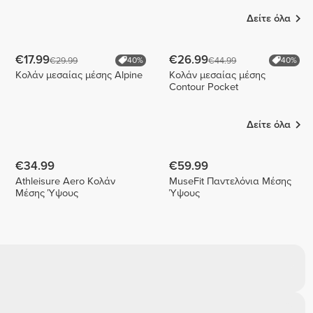
Δείτε όλα
€17.99
€26.99
€29.99
€44.99
40%
40%
Κολάν μεσαίας μέσης Alpine
Κολάν μεσαίας μέσης
Contour Pocket
Δείτε όλα
€34.99
€59.99
Athleisure Aero Κολάν
MuseFit Παντελόνια Μέσης
Μέσης Ύψους
Ύψους