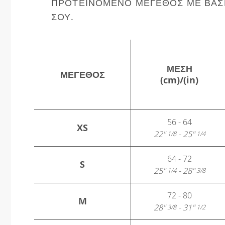
ΠΡΟΤΕΙΝΌΜΕΝΟ ΜΈΓΕΘΟΣ ΜΕ ΒΆΣΗ
ΣΟΥ.
ΜΈΣΗ
ΜΈΓΕΘΟΣ
(cm)/(in)
56 - 64
XS
22"
- 25"
1/8
1/4
64 - 72
S
25"
- 28"
1/4
3/8
72 - 80
M
28"
- 31"
3/8
1/2