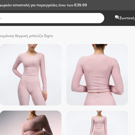
Δωρεάν αποστολή
για παραγγελίες άνω των €39.99
Ζωντανή 
υμάνικη θερμική μπλούζα Signs