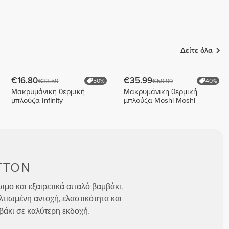
Δείτε όλα
€16.80
€35.99
€33.59
€59.99
50%
40%
Μακρυμάνικη θερμική
Μακρυμάνικη θερμική
μπλούζα Infinity
μπλούζα Moshi Moshi
TTON
μο και εξαιρετικά απαλό βαμβάκι,
λτιωμένη αντοχή, ελαστικότητα και
βάκι σε καλύτερη εκδοχή.