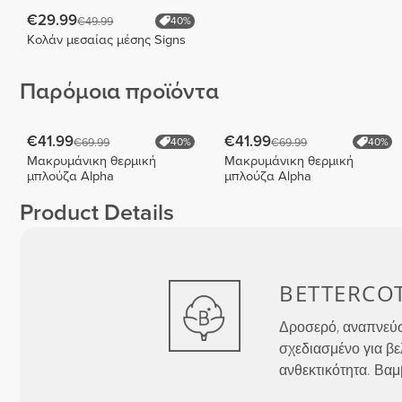
€29.99
€49.99
40%
Κολάν μεσαίας μέσης Signs
Παρόμοια προϊόντα
€41.99
€41.99
€69.99
€69.99
40%
40%
Μακρυμάνικη θερμική
Μακρυμάνικη θερμική
μπλούζα Alpha
μπλούζα Alpha
Product Details
BETTERCO
Δροσερό, αναπνεύσι
σχεδιασμένο για βε
ανθεκτικότητα. Βαμ