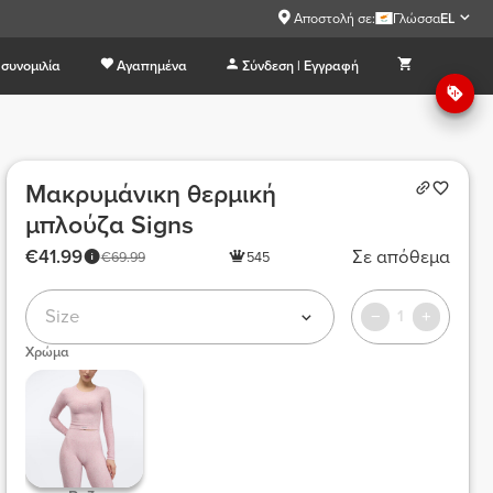
Αποστολή σε:
Γλώσσα
EL
συνομιλία
Αγαπημένα
Σύνδεση | Εγγραφή
Μακρυμάνικη θερμική
μπλούζα Signs
€41.99
Σε απόθεμα
€69.99
545
Size
1
Χρώμα