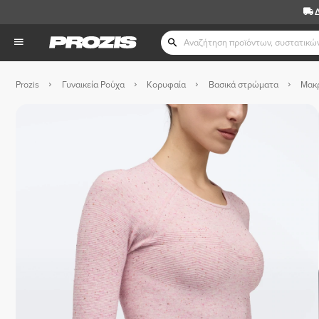
Prozis
Γυναικεία Ρούχα
Κορυφαία
Βασικά στρώματα
Μακρ