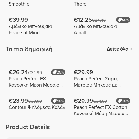
Smoothie
There
€39.99
€12.25
€24.49
50%
Αμάνικο Μπλουζάκι
Αμάνικο Μπλουζάκι
Peace of Mind
Amalfi
Τα πιο δημοφιλή
Δείτε όλα
€26.24
€29.99
€34.99
25%
Peach Perfect FX
Peach Perfect Σορτς
Κανονική Μέση Μεσαίου
Μέτριου Μήκους με
Μήκους Σορτς
Ψηλή Μέση
€23.99
€20.99
€39.99
40%
€34.99
40%
Contour Ψηλόμεσα Κολάν
Peach Perfect FX Cotton
Κανονική Μέση Μεσαίου
Μήκους Σορτς
Product Details