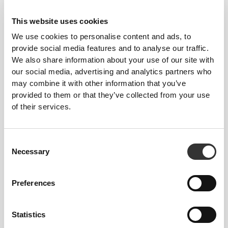
This website uses cookies
ΔΕΝ ΕΊΝΑΙ ΚΑΤΆΛΛΗΛΟ ΓΙΑ ΕΝΙΣΧΥΜΈΝΑ
We use cookies to personalise content and ads, to
ΣΟΥΤΙΈΝ
provide social media features and to analyse our traffic.
We also share information about your use of our site with
our social media, advertising and analytics partners who
may combine it with other information that you’ve
Η ΕΤΙΚΈΤΑ ΜΑΣ ΕΊΝΑΙ Η
provided to them or that they’ve collected from your use
ΆΝΕΣΉ ΣΑΣ.
of their services.
Consent
Necessary
Selection
Preferences
Χωρίς ραμμένη ετικέτα
Τα ρούχα μας είναι συνώνυμο της άνεσης. Έχουμε
Statistics
υιοθετήσει μια προσέγγιση που αφήνει ένα