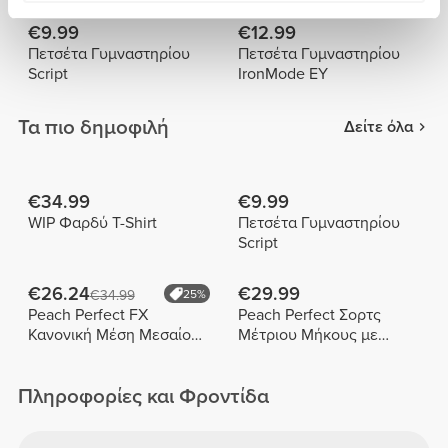
Κουκούλα
€9.99
€12.99
Πετσέτα Γυμναστηρίου
Πετσέτα Γυμναστηρίου
Script
IronMode EY
Τα πιο δημοφιλή
Δείτε όλα
€34.99
€9.99
WIP Φαρδύ T-Shirt
Πετσέτα Γυμναστηρίου
Script
€26.24
€29.99
€34.99
25%
Peach Perfect FX
Peach Perfect Σορτς
Κανονική Μέση Μεσαίου
Μέτριου Μήκους με
Μήκους Σορτς
Ψηλή Μέση
Πληροφορίες και Φροντίδα