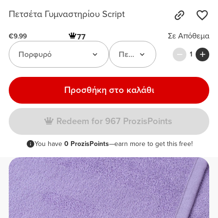
Πετσέτα Γυμναστηρίου Script
Σε Απόθεμα
77
€9.99
Πορφυρό
Πετσέτα γυμναστηρίου Scri
1
Προσθήκη στο καλάθι
Redeem for 967 ProzisPoints
You have
0 ProzisPoints
—earn more to get this free!