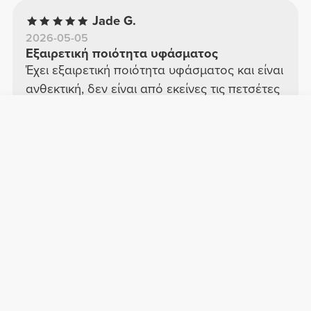
Jade G.
2026-05-05
Εξαιρετική ποιότητα υφάσματος
Έχει εξαιρετική ποιότητα υφάσματος και είναι
ανθεκτική, δεν είναι από εκείνες τις πετσέτες
που είναι λεπτές και φθείρονται εύκολα με
την πάροδο του χρόνου.
Δείτε το πρωτότυπο
Sara S.
2026-08-01
ωραίος
Αποφάσισα να το αγοράσω με τα πόντους
και δεν το μετανιώνω πολύ. Η υφή, το χρώμα
και η ποιότητα είναι εξαιρετικά. Ίσως το
αγοράσω σε άλλο χρώμα.
Δείτε το πρωτότυπο