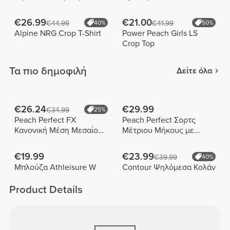
€26.99
€21.00
€44.99
40%
€41.99
50%
Alpine NRG Crop T-Shirt
Power Peach Girls LS
Crop Top
Τα πιο δημοφιλή
Δείτε όλα
€26.24
€29.99
€34.99
25%
Peach Perfect FX
Peach Perfect Σορτς
Κανονική Μέση Μεσαίου
Μέτριου Μήκους με
Μήκους Σορτς
Ψηλή Μέση
€19.99
€23.99
€39.99
40%
Μπλούζα Athleisure W
Contour Ψηλόμεσα Κολάν
Product Details