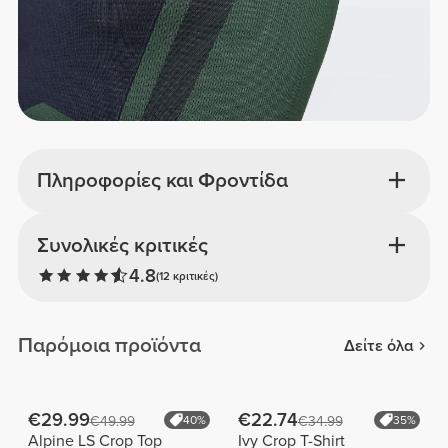
Πληροφορίες και Φροντίδα
Συνολικές κριτικές
4.8
(12 κριτικές)
Παρόμοια προϊόντα
Δείτε όλα
€29.99
€22.74
€49.99
40%
€34.99
35%
Alpine LS Crop Top
Ivy Crop T-Shirt