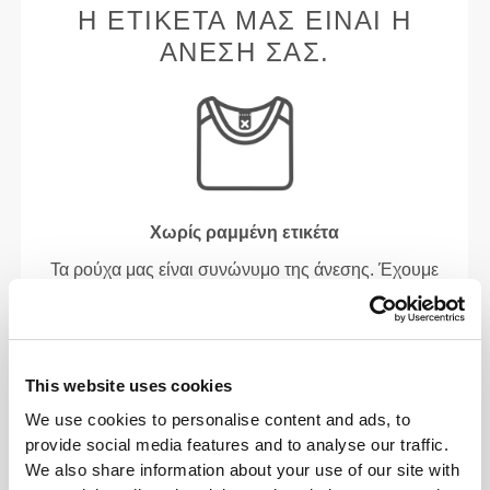
Η ΕΤΙΚΈΤΑ ΜΑΣ ΕΊΝΑΙ Η
ΆΝΕΣΉ ΣΑΣ.
Χωρίς ραμμένη ετικέτα
Τα ρούχα μας είναι συνώνυμο της άνεσης. Έχουμε
υιοθετήσει μια προσέγγιση που αφήνει ένα
σημαντικό αποτύπωμα στα ενδύματά μας: χωρίς
ραφές! Χωρίς ραμμένη ετικέτα, η ένδυση γίνεται πιο
άνετη, καθώς δεν προκαλεί ερεθισμό στο δέρμα.
This website uses cookies
We use cookies to personalise content and ads, to
ΣΥΜΒΟΥΛΈΣ ΓΙΑ ΤΑ ΜΕΓΈΘΗ
provide social media features and to analyse our traffic.
We also share information about your use of our site with