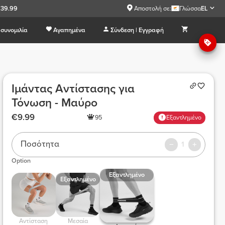
€39.99
Αποστολή σε:
Γλώσσα
EL
συνομιλία
Αγαπημένα
Σύνδεση | Εγγραφή
Ιμάντας Αντίστασης για
Τόνωση - Μαύρο
€9.99
95
Εξαντλημένο
Ποσότητα
1
Option
Εξαντλημένο
Εξαντλημένο
 Αντίσταση 
 Μεσαία 