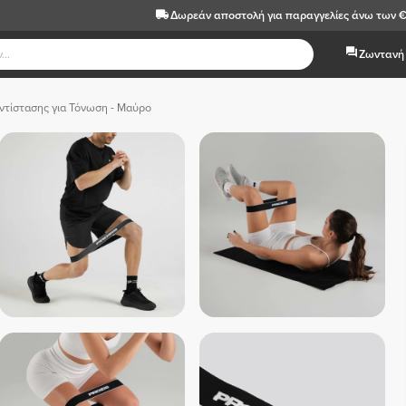
Δωρεάν αποστολή
για παραγγελίες άνω των 
Ζωντανή 
ντίστασης για Τόνωση - Μαύρο