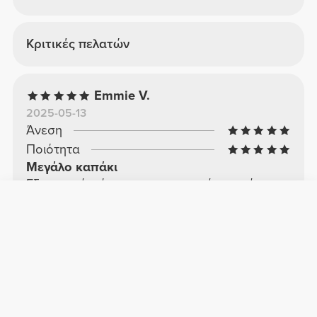
Κριτικές πελατών
Emmie V.
2025-05-13
Άνεση
Ποιότητα
Μεγάλο καπάκι
Εξαιρετική φόρμα και εφαρμογή με χρήσιμο
ρυθμιζόμενο λουράκι velcro.
Δείτε το πρωτότυπο
Remi S.
2026-04-08
Άνεση