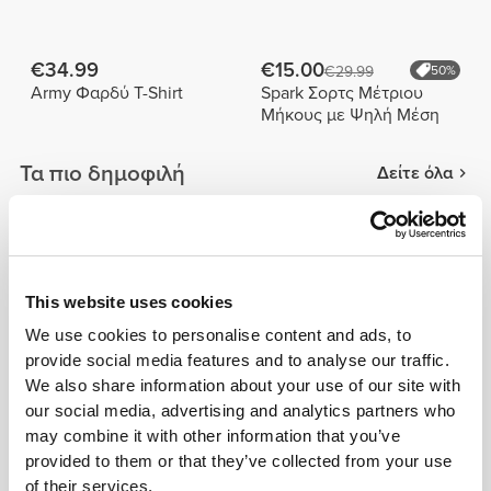
€34.99
€15.00
€29.99
50%
Army Φαρδύ T-Shirt
Spark Σορτς Μέτριου
Μήκους με Ψηλή Μέση
Τα πιο δημοφιλή
Δείτε όλα
€34.99
€26.24
€34.99
25%
WIP Φαρδύ T-Shirt
Peach Perfect FX
Κανονική Μέση Μεσαίου
This website uses cookies
Μήκους Σορτς
We use cookies to personalise content and ads, to
€29.99
€59.99
provide social media features and to analyse our traffic.
Γάντια Workout
Ζώνη Weightlifting
We also share information about your use of our site with
our social media, advertising and analytics partners who
Product Details
may combine it with other information that you’ve
provided to them or that they’ve collected from your use
of their services.