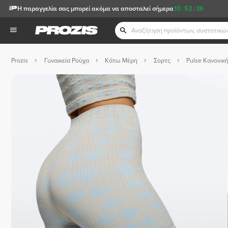
Η παραγγελία σας μπορεί ακόμα να αποσταλεί σήμερα
10
:
52
:
35
Prozis
Γυναικεία Ρούχα
Κάτω Μέρη
Σορτς
Pulse Κανονικ