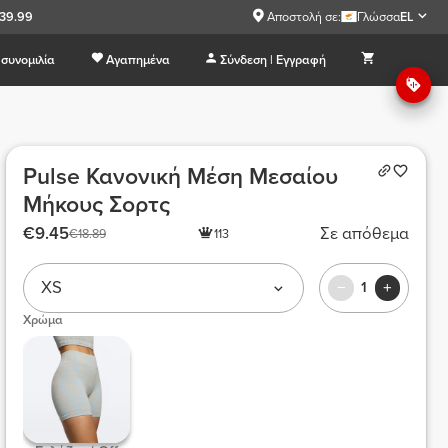
€39.99
Αποστολή σε:
Γλώσσα
EL
συνομιλία
Αγαπημένα
Σύνδεση | Εγγραφή
Pulse Κανονική Μέση Μεσαίου
Μήκους Σορτς
€9.45
Σε απόθεμα
€18.89
113
XS
1
Χρώμα