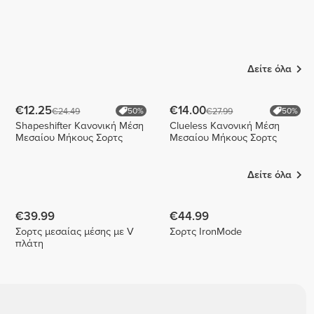
Δείτε όλα
€12.25
€14.00
€24.49
€27.99
50%
50%
Shapeshifter Κανονική Μέση
Clueless Κανονική Μέση
Μεσαίου Μήκους Σορτς
Μεσαίου Μήκους Σορτς
Δείτε όλα
€39.99
€44.99
Σορτς μεσαίας μέσης με V
Σορτς IronMode
πλάτη