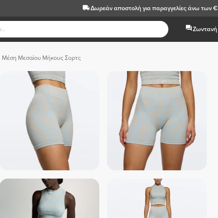
Δωρεάν αποστολή
για παραγγελίες άνω των 
Ζωντανή 
ή Μέση Μεσαίου Μήκους Σορτς