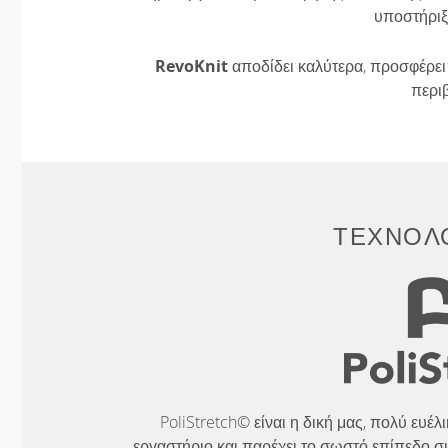
υποστήριξ
RevoKnit
αποδίδει καλύτερα, προσφέρει 
περι
ΤΕΧΝΟΛΟ
PoliStretch© είναι η δική μας, πολύ ευέ
εργαστήριο και παρέχει το σωστό επίπεδο σ