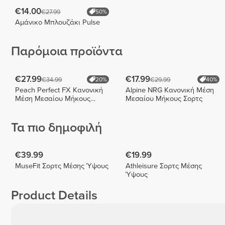
€14.00
€27.99
50%
Αμάνικο Μπλουζάκι Pulse
Παρόμοια προϊόντα
€27.99
€17.99
€34.99
€29.99
20%
40%
Peach Perfect FX Κανονική
Alpine NRG Κανονική Μέση
Μέση Μεσαίου Μήκους
Μεσαίου Μήκους Σορτς
Σορτς
Τα πιο δημοφιλή
€39.99
€19.99
MuseFit Σορτς Μέσης Ύψους
Athleisure Σορτς Μέσης
Ύψους
Product Details