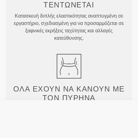
ΤΕΝΤΏΝΕΤΑΙ
Κατασκευή διπλής ελαστικότητας αναπτυγμένη σε
εργαστήριο, σχεδιασμένη για να προσαρμόζεται σε
ξαφνικές εκρήξεις ταχύτητας και αλλαγές
κατεύθυνσης.
ΌΛΑ ΈΧΟΥΝ ΝΑ ΚΆΝΟΥΝ
ΜΕ
ΤΟΝ ΠΥΡΉΝΑ
Η ψηλόμεση ζώνη μας λειαίνει και υποστηρίζει τον
κορμό, ενώ κρατάει τα πάντα καλυμμένα, ανεξάρτητα
από το τι κάνετε.