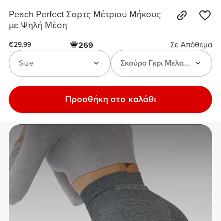
Peach Perfect Σορτς Μέτριου Μήκους
με Ψηλή Μέση
Σε Απόθεμα
269
€29.99
Size
Σκούρο Γκρι Μελανζέ
Προσθήκη στο καλάθι