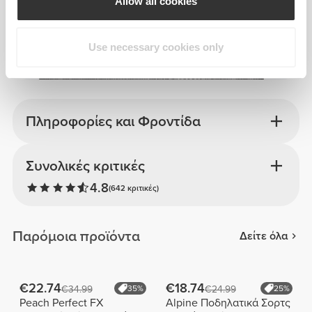
Allow all cookies
Use necessary cookies only
Πληροφορίες και Φροντίδα
Συνολικές κριτικές
4.8
(642 κριτικές)
Παρόμοια προϊόντα
Δείτε όλα
€22.74
€18.74
€34.99
35%
€24.99
25%
Peach Perfect FX
Alpine Ποδηλατικά Σορτς