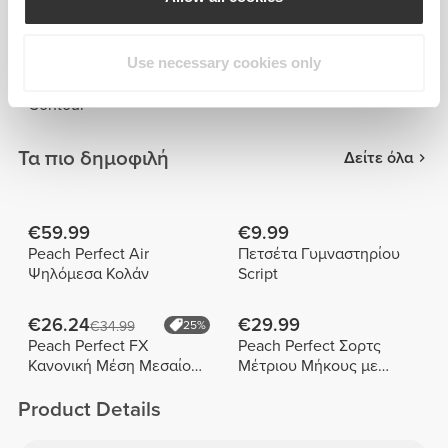
Peach Perfect FX
Contour
€39.99
€29.99
Use necessary cookies only
€49.99
40%
Κολάν με Ψηλή Μέση
Κολάν με Ψηλή Μέση BFF
Contour
Τα πιο δημοφιλή
Δείτε όλα
€59.99
€9.99
Peach Perfect Air
Πετσέτα Γυμναστηρίου
Ψηλόμεσα Κολάν
Script
€26.24
€29.99
€34.99
25%
Peach Perfect FX
Peach Perfect Σορτς
Κανονική Μέση Μεσαίου
Μέτριου Μήκους με
Μήκους Σορτς
Ψηλή Μέση
Product Details