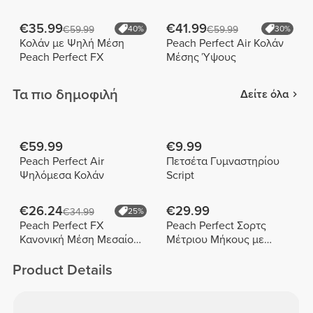
€35.99
€41.99
€59.99
40%
€59.99
30%
Κολάν με Ψηλή Μέση
Peach Perfect Air Κολάν
Peach Perfect FX
Μέσης Ύψους
Τα πιο δημοφιλή
Δείτε όλα
€59.99
€9.99
Peach Perfect Air
Πετσέτα Γυμναστηρίου
Ψηλόμεσα Κολάν
Script
€26.24
€29.99
€34.99
25%
Peach Perfect FX
Peach Perfect Σορτς
Κανονική Μέση Μεσαίου
Μέτριου Μήκους με
Μήκους Σορτς
Ψηλή Μέση
Product Details