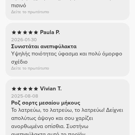
πισινό
Δείτε το πρωτότυπο
Paula P.
2026-01-30
Συνιστάται ανεπιφύλακτα
Υψηλής ποιότητας ύφασμα και πολύ όμορφο
σχέδιο
Δείτε το πρωτότυπο
Vivian T.
2025-08-08
Ροζ σορτς μεσαίου μήκους
Το λατρεύω, το λατρεύω, το λατρεύω! Δείχνει
απολύτως άψογο και σου χαρίζει
ανορθωμένα οπίσθια. Συστήνω
ανεπιφύλακτα αυτό το προϊόν.