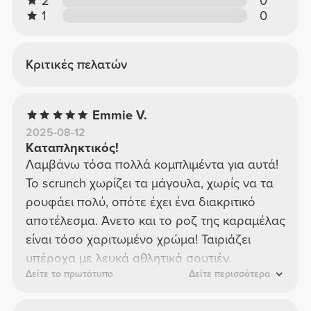
2
0
1
0
Κριτικές πελατών
Emmie V.
2025-08-12
Καταπληκτικός!
Λαμβάνω τόσα πολλά κομπλιμέντα για αυτά!
Το scrunch χωρίζει τα μάγουλα, χωρίς να τα
ρουφάει πολύ, οπότε έχει ένα διακριτικό
αποτέλεσμα. Άνετο και το ροζ της καραμέλας
είναι τόσο χαριτωμένο χρώμα! Ταιριάζει
υπέροχα με λευκά αθλητικά σουτιέν.
Δείτε το πρωτότυπο
Δείτε περισσότερα