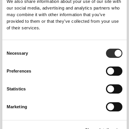
We also share information about your use of our site with
Τα ρούχα μας είναι συνώνυμο της άνεσης. Έχουμε
our social media, advertising and analytics partners who
υιοθετήσει μια προσέγγιση που αφήνει ένα
may combine it with other information that you’ve
σημαντικό αποτύπωμα στα ενδύματά μας: χωρίς
provided to them or that they’ve collected from your use
ραφές! Χωρίς ραμμένη ετικέτα, η ένδυση γίνεται πιο
of their services.
άνετη, καθώς δεν προκαλεί ερεθισμό στο δέρμα.
Consent
ΣΥΜΒΟΥΛΈΣ ΓΙΑ ΤΑ ΜΕΓΈΘΗ
Necessary
Selection
Preferences
Αυτό το αντικείμενο
Στενό
Statistics
Marketing
Νιώσε το σώμα σου με κάθε κίνηση που
κάνεις. Αυτή η πιο στενή εφαρμογή
αναδεικνύει τη σιλουέτα του σώματός