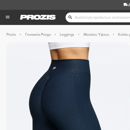
Prozis
Γυναικεία Ρούχα
Leggings
Μεσαίου Ύψους
Κολάν 