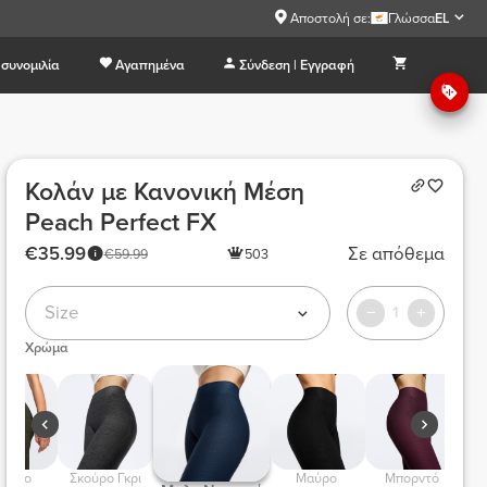
Αποστολή σε:
Γλώσσα
EL
συνομιλία
Αγαπημένα
Σύνδεση | Εγγραφή
Κολάν με Κανονική Μέση
Peach Perfect FX
€35.99
Σε απόθεμα
€59.99
503
Size
1
Χρώμα
 Σκούρο Γκρι 
 Μαύρο  
 Μπορντό  
 Βασιλικό 