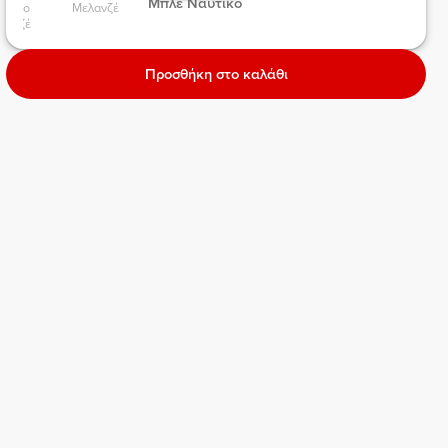
 Μπλε Ναυτικό 
άσινο 
Μελανζέ 
λανζέ 
Προσθήκη στο καλάθι