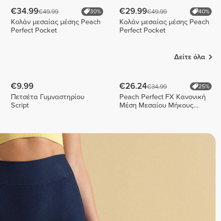
€34.99
€29.99
€49.99
€49.99
30%
40%
Κολάν μεσαίας μέσης Peach
Κολάν μεσαίας μέσης Peach
Perfect Pocket
Perfect Pocket
Δείτε όλα
€9.99
€26.24
€34.99
25%
Πετσέτα Γυμναστηρίου
Peach Perfect FX Κανονική
Script
Μέση Μεσαίου Μήκους
Σορτς